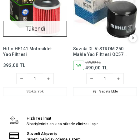
Tükendi
Hiflo HF141 Motosiklet
Suzuki DL V-STROM 250
Yağ Filtresi
Mahle Yağ Filtresi OC574,
dl250,dlv250
539,00 TL
392,00 TL
%9
490,00 TL
Stokta Yok
Sepete Ekle
Hızlı Teslimat
Siparişleriniz en kısa sürede elinize ulaşır.
Güvenli Alışveriş
Güvenli ve kolay ödeme sistemi