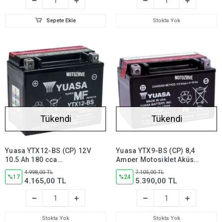
Sepete Ekle
Stokta Yok
Tükendi
Tükendi
Yuasa YTX12-BS (CP) 12V
Yuasa YTX9-BS (CP) 8,4
10,5 Ah 180 cca
Amper Motosiklet Aküsü
Motosiklet Aküsü (Bakım
12 Volt 135 CCA Bakım
4.998,00 TL
7.105,00 TL
Gerektirmez),ytx12bs
%17
Gerektirmez, YTX9BS
%24
4.165,00 TL
5.390,00 TL
Stokta Yok
Stokta Yok