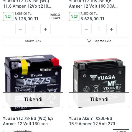
Yuasa YTZ12S-BS (WC)
Yuasa YTZ10S-BS 8,6
11.6 Amper 12Volt 210
Amper 12 Volt 190 CCA
CCA Motosiklet Aküsü
Motosiklet Aküsü Bakım
8.085,00 TL
7.350,00 TL
KARGO
Bakım Gerektirmez,
%24
Gerektirmez,ytz10sbs
%23
6.125,00 TL
5.635,00 TL
BEDAVA
YTZ12SBS
Stokta Yok
Sepete Ekle
Tükendi
Tükendi
Yuasa YTZ7S-BS (WC) 6,3
Yuasa Akü YTX20L-BS
Amper 12 Volt 130 cca
18.9 Amper 12 Volt 270
Motosiklet Aküsü Bakım
CCA Motosiklet ATV
6.615,00 TL