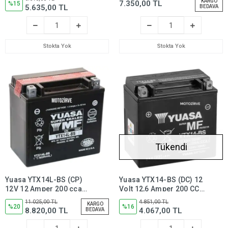
KARGO
7.350,00 TL
Gerektirmez,YTZ7SBS
%15
Aküsü (Bakım
5.635,00 TL
BEDAVA
Gerektirmez),ytx20lbs
Stokta Yok
Stokta Yok
Tükendi
Yuasa YTX14L-BS (CP)
Yuasa YTX14-BS (DC) 12
12V 12 Amper 200 cca
Volt 12,6 Amper 200 CCA
Bakım Gerektirmeyen
Bakım Gerektirmeyen
11.025,00 TL
4.851,00 TL
KARGO
Motosiklet Aküsü,
%20
Motosiklet Aküsü,ytx14bs
%16
8.820,00 TL
4.067,00 TL
BEDAVA
ytx14Lbs