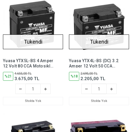
Tükendi
Tükendi
Yuasa YTX5L-BS 4 Amper
Yuasa YTX4L-BS (DC) 3.2
12 Volt 80 CCA Motosiklet
Amper 12 Volt 50 CCA
Aküsü Bakım
Bakım Gerektirmeyen
4.655,00 TL
2.695,00 TL
Gerektirmez, YTX5LBS
%21
Motosiklet Aküsü, ytx4lbs
%18
3.675,00 TL
2.205,00 TL
Stokta Yok
Stokta Yok