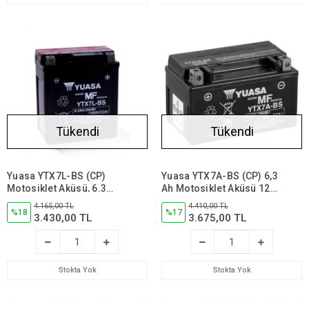
Tükendi
Tükendi
Yuasa YTX7L-BS (CP)
Yuasa YTX7A-BS (CP) 6,3
Motosiklet Aküsü, 6.3
Ah Motosiklet Aküsü 12
Amper 12 Volt 100 CCA
Volt 105 Bakımsız,
4.165,00 TL
4.410,00 TL
Bakım
%18
ytx7abs
%17
3.430,00 TL
3.675,00 TL
Gerektirmez,ytx7lbs
Stokta Yok
Stokta Yok