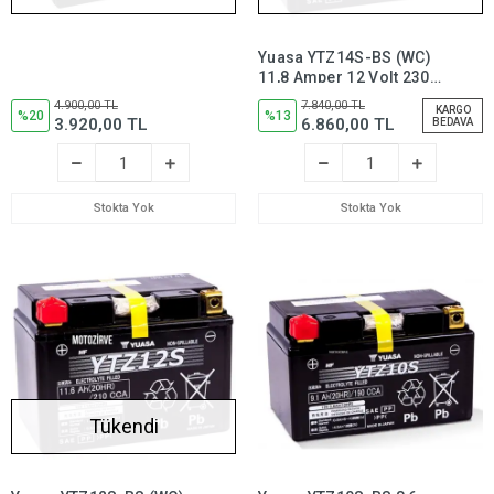
Yuasa YTZ14S-BS (WC)
11,8 Amper 12 Volt 230
CCA Motosiklet Aküsü
4.900,00 TL
7.840,00 TL
KARGO
%20
Bakım
%13
3.920,00 TL
6.860,00 TL
BEDAVA
Gerektirmez,YTZ14SBS
Stokta Yok
Stokta Yok
Tükendi