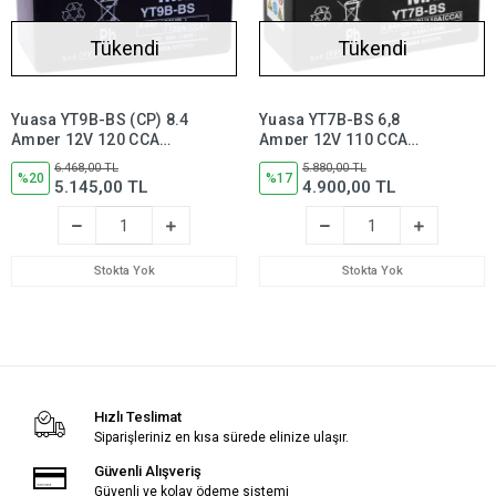
Tükendi
Tükendi
Yuasa YT9B-BS (CP) 8.4
Yuasa YT7B-BS 6,8
Amper 12V 120 CCA
Amper 12V 110 CCA
Motosiklet Aküsü (Bakım
Motosiklet Aküsü (Bakım
6.468,00 TL
5.880,00 TL
Gerektirmez),yt9bbs
%20
Gerektirmez),yt7bbs
%17
5.145,00 TL
4.900,00 TL
Stokta Yok
Stokta Yok
Hızlı Teslimat
Siparişleriniz en kısa sürede elinize ulaşır.
Güvenli Alışveriş
Güvenli ve kolay ödeme sistemi