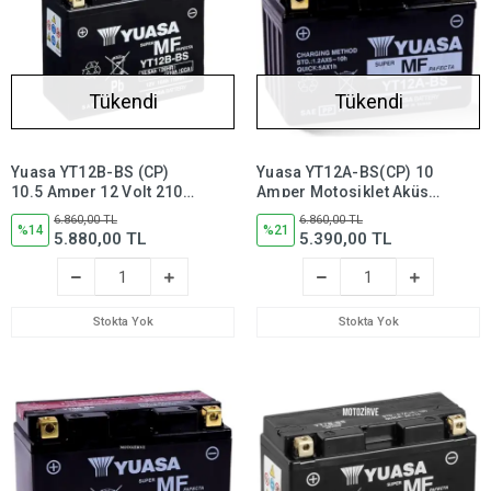
Tükendi
Tükendi
Yuasa YT12B-BS (CP)
Yuasa YT12A-BS(CP) 10
10.5 Amper 12 Volt 210
Amper Motosiklet Aküsü,
CCA Motosiklet Aküsü
175 CCA Bakım
6.860,00 TL
6.860,00 TL
(Bakım
%14
Gerektirmez, yt12a bs
%21
5.880,00 TL
5.390,00 TL
Gerektirmez),yt12bbs
Stokta Yok
Stokta Yok