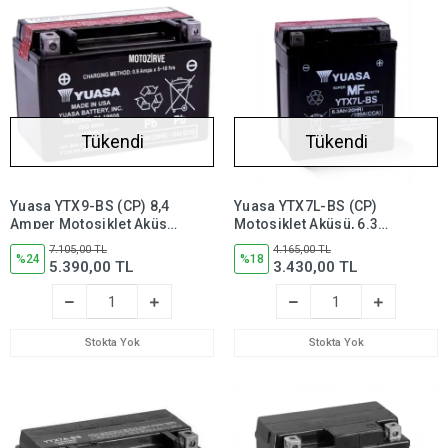
Tükendi
Tükendi
Yuasa YTX9-BS (CP) 8,4
Yuasa YTX7L-BS (CP)
Amper Motosiklet Aküsü
Motosiklet Aküsü, 6.3
12 Volt 135 CCA Bakım
Amper 12 Volt 100 CCA
7.105,00 TL
4.165,00 TL
Gerektirmez, YTX9BS
%24
Bakım
%18
5.390,00 TL
3.430,00 TL
Gerektirmez,ytx7lbs
Stokta Yok
Stokta Yok