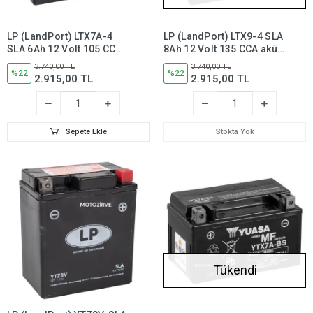
LP (LandPort) LTX7A-4
LP (LandPort) LTX9-4 SLA
SLA 6Ah 12 Volt 105 CCA
8Ah 12 Volt 135 CCA akü,
akü, Bakım Gerektirmez -
Bakım Gerektirmez -
3.740,00 TL
3.740,00 TL
50615
%22
50812
%22
2.915,00 TL
2.915,00 TL
Sepete Ekle
Stokta Yok
Tükendi