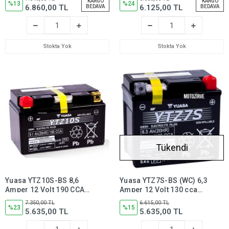
KARGO
KARGO
Bakım
%13
Bakım Gerektirmez,
%24
6.860,00 TL
6.125,00 TL
BEDAVA
BEDAVA
Gerektirmez,YTZ14SBS
YTZ12SBS
Stokta Yok
Stokta Yok
Tükendi
Yuasa YTZ10S-BS 8,6
Yuasa YTZ7S-BS (WC) 6,3
Amper 12 Volt 190 CCA
Amper 12 Volt 130 cca
Motosiklet Aküsü Bakım
Motosiklet Aküsü Bakım
7.350,00 TL
6.615,00 TL
Gerektirmez,ytz10sbs
%23
Gerektirmez,YTZ7SBS
%15
5.635,00 TL
5.635,00 TL