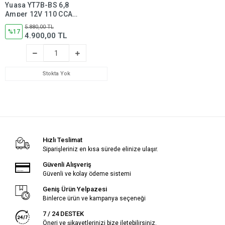
Yuasa YT7B-BS 6,8
Amper 12V 110 CCA
Motosiklet Aküsü (Bakım
5.880,00 TL
Gerektirmez),yt7bbs
%17
4.900,00 TL
Stokta Yok
Hızlı Teslimat
Siparişleriniz en kısa sürede elinize ulaşır.
Güvenli Alışveriş
Güvenli ve kolay ödeme sistemi
Geniş Ürün Yelpazesi
Binlerce ürün ve kampanya seçeneği
7 / 24 DESTEK
Öneri ve şikayetlerinizi bize iletebilirsiniz.