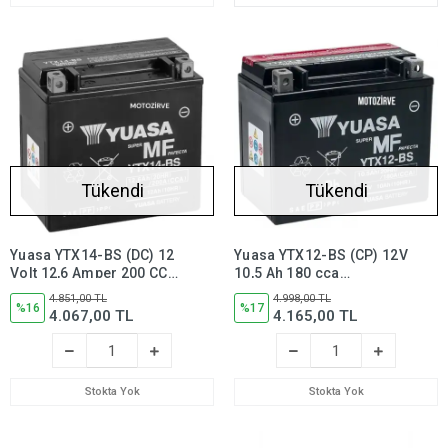
Tükendi
Tükendi
Yuasa YTX14-BS (DC) 12
Yuasa YTX12-BS (CP) 12V
Volt 12,6 Amper 200 CCA
10,5 Ah 180 cca
Bakım Gerektirmeyen
Motosiklet Aküsü (Bakım
4.851,00 TL
4.998,00 TL
Motosiklet Aküsü,ytx14bs
%16
Gerektirmez),ytx12bs
%17
4.067,00 TL
4.165,00 TL
Stokta Yok
Stokta Yok