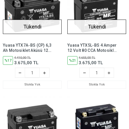
Tükendi
Tükendi
Yuasa YTX7A-BS (CP) 6,3
Yuasa YTX5L-BS 4 Amper
Ah Motosiklet Aküsü 12
12 Volt 80 CCA Motosiklet
Volt 105 Bakımsız,
Aküsü Bakım
4.410,00 TL
4.655,00 TL
ytx7abs
%17
Gerektirmez, YTX5LBS
%21
3.675,00 TL
3.675,00 TL
Stokta Yok
Stokta Yok