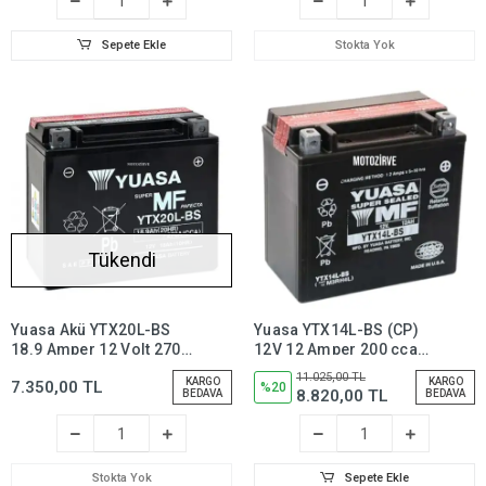
Sepete Ekle
Stokta Yok
Tükendi
Yuasa Akü YTX20L-BS
Yuasa YTX14L-BS (CP)
18.9 Amper 12 Volt 270
12V 12 Amper 200 cca
CCA Motosiklet ATV
Bakım Gerektirmeyen
11.025,00 TL
KARGO
KARGO
7.350,00 TL
Aküsü (Bakım
Motosiklet Aküsü,
%20
8.820,00 TL
BEDAVA
BEDAVA
Gerektirmez),ytx20lbs
ytx14Lbs
Stokta Yok
Sepete Ekle