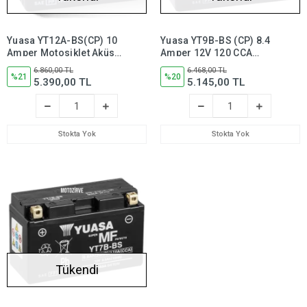
Yuasa YT12A-BS(CP) 10
Yuasa YT9B-BS (CP) 8.4
Amper Motosiklet Aküsü,
Amper 12V 120 CCA
175 CCA Bakım
Motosiklet Aküsü (Bakım
6.860,00 TL
6.468,00 TL
Gerektirmez, yt12a bs
%21
Gerektirmez),yt9bbs
%20
5.390,00 TL
5.145,00 TL
Stokta Yok
Stokta Yok
Tükendi