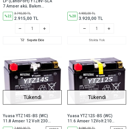
LP (LandPort) YTZ8V-SLA
7 Amper akü, Bakım
Gerektirmez
3.740,00 TL
4.900,00 TL
%22
%20
2.915,00 TL
3.920,00 TL
Sepete Ekle
Stokta Yok
Tükendi
Tükendi
Yuasa YTZ14S-BS (WC)
Yuasa YTZ12S-BS (WC)
11,8 Amper 12 Volt 230
11.6 Amper 12Volt 210
CCA Motosiklet Aküsü
CCA Motosiklet Aküsü
7.840,00 TL
8.085,00 TL