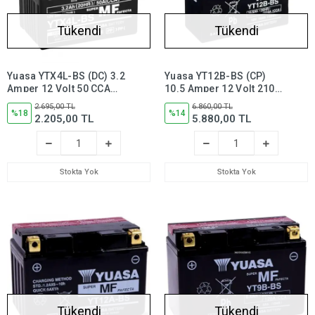
Tükendi
Tükendi
Yuasa YTX4L-BS (DC) 3.2
Yuasa YT12B-BS (CP)
Amper 12 Volt 50 CCA
10.5 Amper 12 Volt 210
Bakım Gerektirmeyen
CCA Motosiklet Aküsü
2.695,00 TL
6.860,00 TL
Motosiklet Aküsü, ytx4lbs
%18
(Bakım
%14
2.205,00 TL
5.880,00 TL
Gerektirmez),yt12bbs
Stokta Yok
Stokta Yok
Tükendi
Tükendi