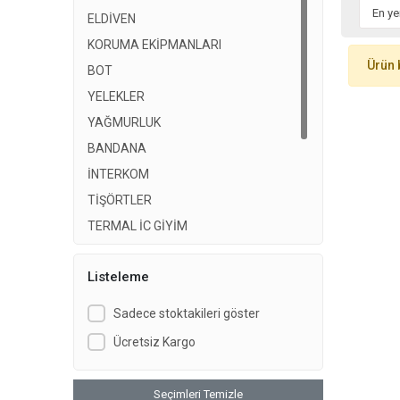
ELDİVEN
KORUMA EKİPMANLARI
Ürün 
BOT
YELEKLER
YAĞMURLUK
BANDANA
İNTERKOM
TİŞÖRTLER
TERMAL İÇ GİYİM
MONT
Listeleme
PANTOLON
BOT
Sadece stoktakileri göster
Balaklava
Ücretsiz Kargo
KASK
Seçimleri Temizle