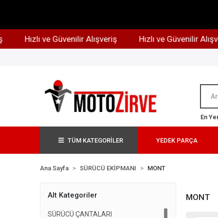
Hızlı ve Güvenilir Alışveriş
Hızlı ve Güvenilir Alışve
En Yen
TÜM KATEGORİLER
YEDEK PARÇA
Ana Sayfa
SÜRÜCÜ EKİPMANI
MONT
Alt Kategoriler
MONT
SÜRÜCÜ ÇANTALARI