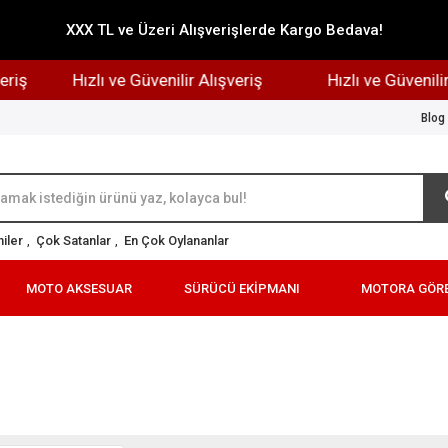
XXX TL ve Üzeri Alışverişlerde Kargo Bedava!
riş
Hızlı ve Güvenilir Alışveriş
Hızlı ve Güvenilir 
Blog
iler
,
Çok Satanlar
,
En Çok Oylananlar
MOTO AKSESUAR
SÜRÜCÜ EKİPMANI
MOTORA GÖR