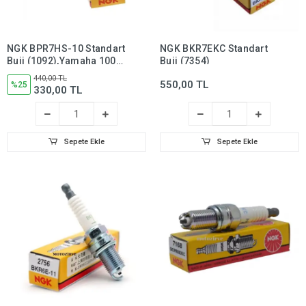
NGK BPR7HS-10 Standart
NGK BKR7EKC Standart
Buji (1092),Yamaha 100
Buji (7354)
cc BWS Buji
440,00 TL
550,00 TL
%25
330,00 TL
Sepete Ekle
Sepete Ekle