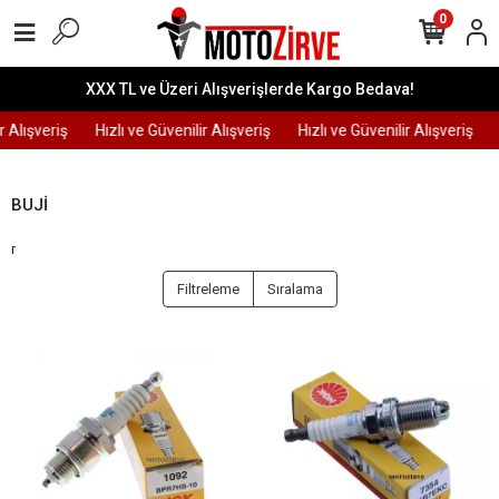
0
XXX TL ve Üzeri Alışverişlerde Kargo Bedava!
r Alışveriş
Hızlı ve Güvenilir Alışveriş
Hızlı ve Güvenilir Alışveriş
BUJİ
r
Filtreleme
Sıralama