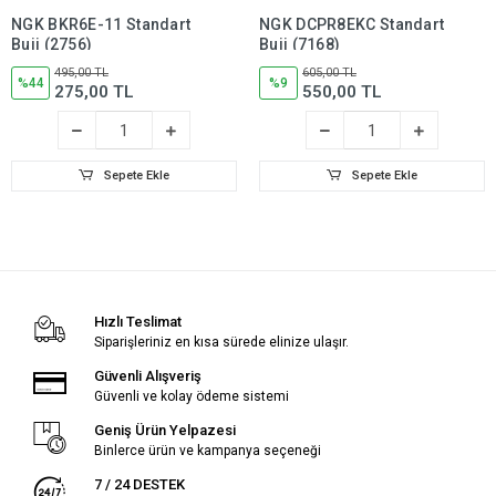
NGK BKR6E-11 Standart
NGK DCPR8EKC Standart
Buji (2756)
Buji (7168)
495,00 TL
605,00 TL
%44
%9
275,00 TL
550,00 TL
Sepete Ekle
Sepete Ekle
Hızlı Teslimat
Siparişleriniz en kısa sürede elinize ulaşır.
Güvenli Alışveriş
Güvenli ve kolay ödeme sistemi
Geniş Ürün Yelpazesi
Binlerce ürün ve kampanya seçeneği
7 / 24 DESTEK