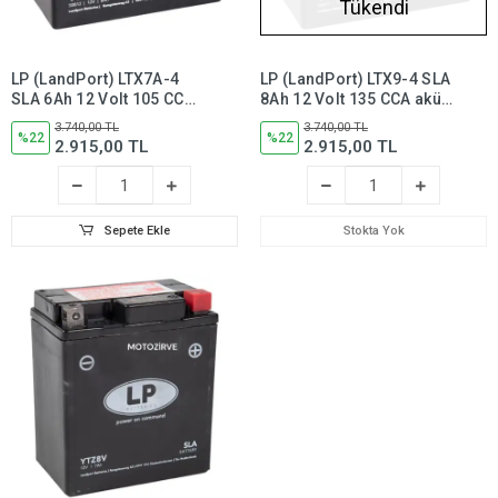
Tükendi
LP (LandPort) LTX7A-4
LP (LandPort) LTX9-4 SLA
SLA 6Ah 12 Volt 105 CCA
8Ah 12 Volt 135 CCA akü,
akü, Bakım Gerektirmez -
Bakım Gerektirmez -
3.740,00 TL
3.740,00 TL
50615
%22
50812
%22
2.915,00 TL
2.915,00 TL
Sepete Ekle
Stokta Yok