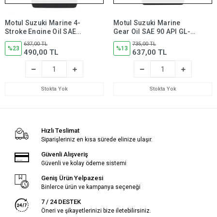
Motul Suzuki Marine 4-
Motul Suzuki Marine
Stroke Engine Oil SAE
Gear Oil SAE 90 API GL-5
10W-40 Semi Synthetic
Tekne Şanzıman Yağı 1
637,00 TL
735,00 TL
Tekne Motor Yağı 1 Litre
%23
Litre
%13
490,00 TL
637,00 TL
Stokta Yok
Stokta Yok
Hızlı Teslimat
Siparişleriniz en kısa sürede elinize ulaşır.
Güvenli Alışveriş
Güvenli ve kolay ödeme sistemi
Geniş Ürün Yelpazesi
Binlerce ürün ve kampanya seçeneği
7 / 24 DESTEK
Öneri ve şikayetlerinizi bize iletebilirsiniz.