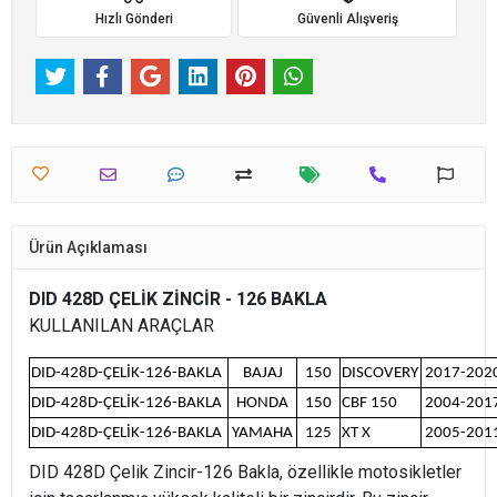
Hızlı Gönderi
Güvenli Alışveriş
Ürün Açıklaması
DID 428D ÇELİK ZİNCİR - 126 BAKLA
KULLANILAN ARAÇLAR
DID-428D-ÇELİK-126-BAKLA
BAJAJ
150
DISCOVERY
2017-202
DID-428D-ÇELİK-126-BAKLA
HONDA
150
CBF 150
2004-201
DID-428D-ÇELİK-126-BAKLA
YAMAHA
125
XT X
2005-201
DID 428D Çelik Zincir-126 Bakla, özellikle motosikletler