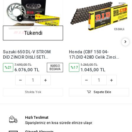
Tükendi
Suzuki 650 DL-V STROM
Honda (CBF 150 04-
DİD ZİNCİR DİŞLİ SETİ
17),DID 428D Çelik Zincir-
GOLD (2007-2022)
126 Bakla
7.693,00 TL
1.265,00 TL
KARGO
%21
%17
6.076,00 TL
1.045,00 TL
BEDAVA
Stokta Yok
Sepete Ekle
Hızlı Teslimat
Siparişleriniz en kısa sürede elinize ulaşır.
Güvenli Alışveriş