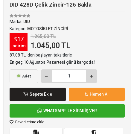
DID 428D Çelik Zincir-126 Bakla
Marka:
DID
Kategori:
MOTOSİKLET ZİNCİRİ
1.265,00 TL
%17
1.045,00 TL
indirim
87,08 TL 'den başlayan taksitlerle
En geç 10 Ağustos Pazartesi günü kargoda!
Adet
Sepete Ekle
Hemen Al
WHATSAPP İLE SİPARİŞ VER
Favorilerime ekle