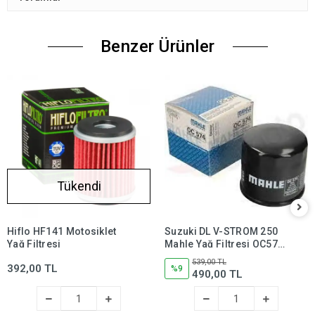
Benzer Ürünler
Tükendi
Hiflo HF141 Motosiklet
Suzuki DL V-STROM 250
Yağ Filtresi
Mahle Yağ Filtresi OC574,
dl250,dlv250
539,00 TL
392,00 TL
%9
490,00 TL