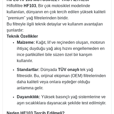
Hiflofiltre
HF103
, Bir çok motosiklet modelinde
kullanılan, dünyanın en çok tercih edilen yüksek kaliteli
"premium" yağ filtrelerinden biridir.
Bu filtreyle ilgili teknik detaylar ve kullanım avantajları
şunlardır:
Teknik Özellikler
Malzeme:
Kağıt, lif ve reçineden oluşan, motorun
ihtiyaç duyduğu yağ akış hızını engellemeden en
ince partikülleri bile süzen özel bir karışım
kullanılır.
Standartlar:
Dünyada
TÜV onaylı
tek yağ
filtresidir. Bu, orijinal ekipman (OEM) filtrelerinden
daha kaliteli veya onlara eşdeğer olduğu
anlamına gelir.
Dayanıklılık:
Yüksek basınçlı yağ sistemlerine ve
aşırı sıcaklıklara dayanacak şekilde test edilmiştir.
Neden HF103 Tercih Edilmeli?