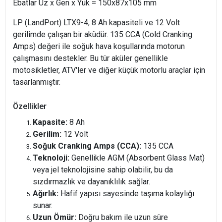
Ebatlar Uz x Gen x Yük = 150x87x105 mm
LP (LandPort) LTX9-4, 8 Ah kapasiteli ve 12 Volt
gerilimde çalışan bir aküdür. 135 CCA (Cold Cranking
Amps) değeri ile soğuk hava koşullarında motorun
çalışmasını destekler. Bu tür aküler genellikle
motosikletler, ATV'ler ve diğer küçük motorlu araçlar için
tasarlanmıştır.
Özellikler
Kapasite:
8 Ah
Gerilim:
12 Volt
Soğuk Cranking Amps (CCA):
135 CCA
Teknoloji:
Genellikle AGM (Absorbent Glass Mat)
veya jel teknolojisine sahip olabilir, bu da
sızdırmazlık ve dayanıklılık sağlar.
Ağırlık:
Hafif yapısı sayesinde taşıma kolaylığı
sunar.
Uzun Ömür:
Doğru bakım ile uzun süre