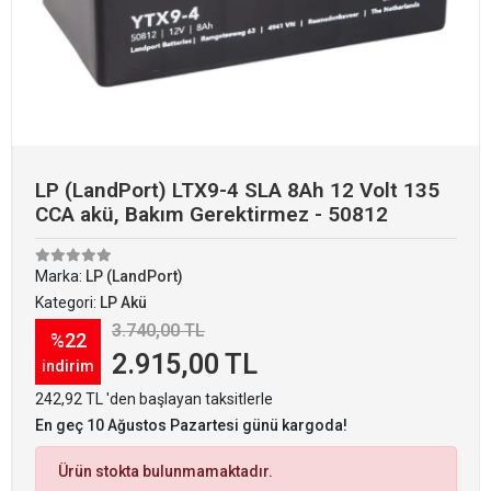
LP (LandPort) LTX9-4 SLA 8Ah 12 Volt 135
CCA akü, Bakım Gerektirmez - 50812
Marka:
LP (LandPort)
Kategori:
LP Akü
3.740,00 TL
%22
2.915,00 TL
indirim
242,92 TL 'den başlayan taksitlerle
En geç 10 Ağustos Pazartesi günü kargoda!
Ürün stokta bulunmamaktadır.