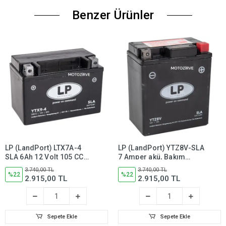
Benzer Ürünler
LP (LandPort) LTX7A-4
LP (LandPort) YTZ8V-SLA
SLA 6Ah 12 Volt 105 CCA
7 Amper akü, Bakım
akü, Bakım Gerektirmez -
Gerektirmez
3.740,00 TL
3.740,00 TL
50615
%22
%22
2.915,00 TL
2.915,00 TL
Sepete Ekle
Sepete Ekle