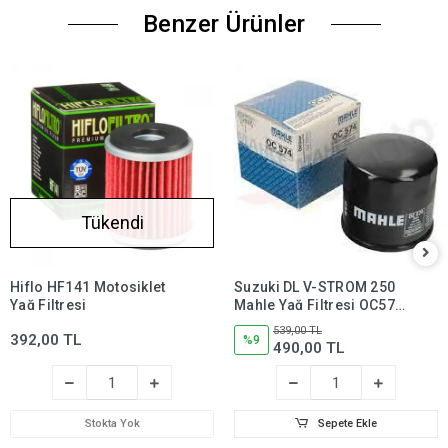
Benzer Ürünler
Tükendi
Hiflo HF141 Motosiklet
Suzuki DL V-STROM 250
Yağ Filtresi
Mahle Yağ Filtresi OC574,
dl250,dlv250
539,00 TL
392,00 TL
%9
490,00 TL
Stokta Yok
Sepete Ekle