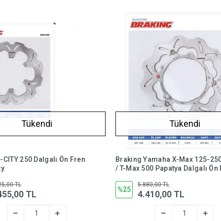
Tükendi
Tükendi
0 Dalgalı Ön Fren
Braking Yamaha X-Max 125-25
ty
/ T-Max 500 Papatya Dalgalı Ön
Diski
25,00 TL
5.880,00 TL
%25
455,00 TL
4.410,00 TL