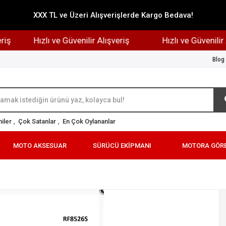
XXX TL ve Üzeri Alışverişlerde Kargo Bedava!
Hızlı ve Güvenilir Alışveriş
Hızlı ve Güvenilir Alı
Blog
iler
,
Çok Satanlar
,
En Çok Oylananlar
MOTO AKSESUAR
SÜRÜCÜ EKİPMANI
MOTORA GÖR