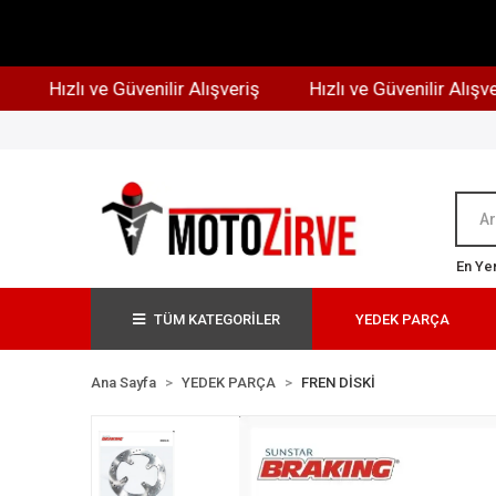
Hızlı ve Güvenilir Alışveriş
Hızlı ve Güvenilir Alışveriş
En Yen
TÜM KATEGORİLER
YEDEK PARÇA
Ana Sayfa
YEDEK PARÇA
FREN DİSKİ