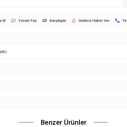
e Et
Yorum Yaz
Karşılaştır
Gelince Haber Ver
Te
elik)
Benzer Ürünler