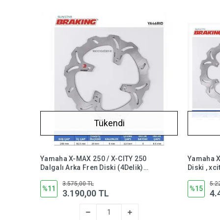
Tükendi
Yamaha X-MAX 250 / X-CITY 250
Yamaha X-CITY 25
Dalgalı Arka Fren Diski (4Delik)
Diski , xci
YA46RID
3.575,00 TL
5.2
%11
%15
3.190,00 TL
4.