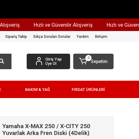
şveriş
Hızlı ve Güvenilir Alışveriş
Hızlı ve Güvenilir
Sipariş Takip
Sıkça Sorulan Sorular
Yardım
İletişim
0
Giriş Yap
Sepetim
Üye Ol
E
BAKIM & YAĞ
FIRSAT ÜRÜNLERİ
Yamaha X-MAX 250 / X-CITY 250
Yuvarlak Arka Fren Diski (4Delik)