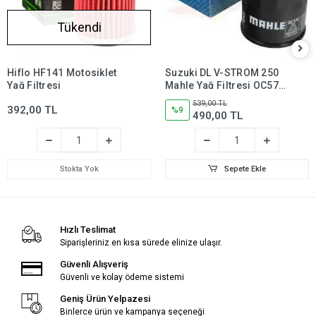
Tükendi
Hiflo HF141 Motosiklet
Suzuki DL V-STROM 250
Yağ Filtresi
Mahle Yağ Filtresi OC574,
dl250,dlv250
539,00 TL
392,00 TL
%9
490,00 TL
Stokta Yok
Sepete Ekle
Hızlı Teslimat
Siparişleriniz en kısa sürede elinize ulaşır.
Güvenli Alışveriş
Güvenli ve kolay ödeme sistemi
Geniş Ürün Yelpazesi
Binlerce ürün ve kampanya seçeneği