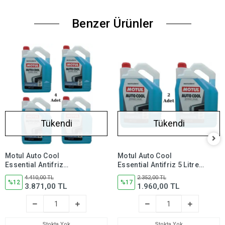
Benzer Ürünler
Tükendi
Tükendi
Motul Auto Cool
Motul Auto Cool
Essential Antifriz
Essential Antifriz 5 Litre
Soğutma Sıvısı 5 Litre -25
-25 c (2 Adet)
4.410,00 TL
2.352,00 TL
c (4 Adet)
%12
%17
3.871,00 TL
1.960,00 TL
Stokta Yok
Stokta Yok