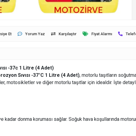
siye Et
Yorum Yaz
Karşılaştır
Fiyat Alarmı
Telef
sı -37c 1 Litre (4 Adet)
ozyon Sıvısı -37°C 1 Litre (4 Adet)
, motorlu taşıtların soğut
er, motosikletler ve diğer motorlu taşıtlar için idealdir. İşte detayl
ye kadar donma koruması sağlar. Soğuk hava koşullarında motorun 