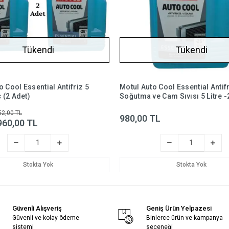
Tükendi
Tükendi
o Cool Essential Antifriz 5
Motul Auto Cool Essential Antif
c (2 Adet)
Soğutma ve Cam Sıvısı 5 Litre -
52,00 TL
980,00 TL
960,00 TL
Stokta Yok
Stokta Yok
Güvenli Alışveriş
Geniş Ürün Yelpazesi
Güvenli ve kolay ödeme
Binlerce ürün ve kampanya
sistemi
seçeneği