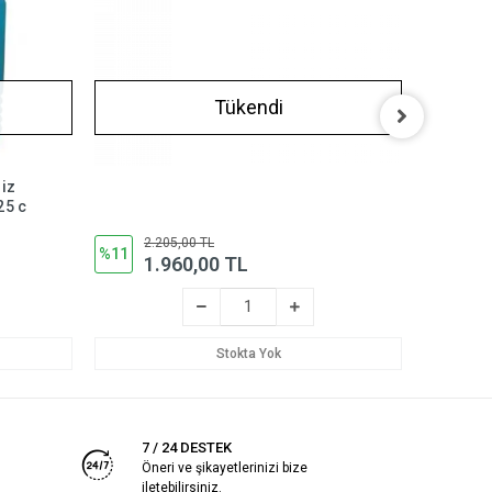
Tükendi
riz
Motul Mo
25 c
Soğutma v
Adet)
2.205,00 TL
1.
%11
%22
1.960,00 TL
8
Stokta Yok
7 / 24 DESTEK
Öneri ve şikayetlerinizi bize
iletebilirsiniz.