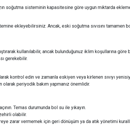
ınızın soğutma sisteminin kapasitesine göre uygun miktarda ekleme 
temine ekleyebilirsiniz. Ancak, eski soğutma sıvısını tamamen bo
tırarak kullanılabilir, ancak bulunduğunuz iklim koşullarına göre b
sı gerekebilir.
arak kontrol edin ve zamanla eskiyen veya kirlenen sıvıyı yenisiy
gun olarak periyodik bakım yapmanız önemlidir.
kaçının. Temas durumunda bol su ile yıkayın.
hirli olabilir.
vreye zarar vermemek için geri dönüşüm ya da atık yönetimi kurall