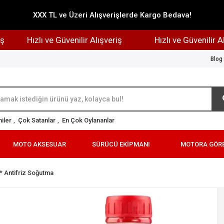
XXX TL ve Üzeri Alışverişlerde Kargo Bedava!
Hızlı ve Güvenilir Alışveriş
Hızlı ve Güvenilir Alışveri
Blog
iler
,
Çok Satanlar
,
En Çok Oylananlar
MOTO AKSESUAR
SÜRÜCÜ EKİPMANI
MOTORA GÖR
* Antifriz Soğutma