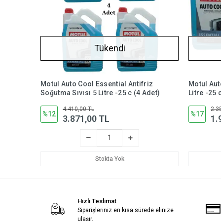
Tükendi
Motul Auto Cool Essential Antifriz
Motul Aut
Soğutma Sıvısı 5 Litre -25 c (4 Adet)
Litre -25 
4.410,00 TL
2.3
%12
%17
3.871,00 TL
1.
Stokta Yok
Hızlı Teslimat
Siparişleriniz en kısa sürede elinize
ulaşır.