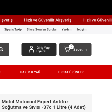
ş
Hızlı ve Güvenilir Alışveriş
Hızlı ve Güvenilir Alışv
Sipariş Takip
Sıkça Sorulan Sorular
Yardım
İletişim
0
Giriş Yap
Sepetim
Üye Ol
E
BAKIM & YAĞ
FIRSAT ÜRÜNLERİ
Motul Motocool Expert Antifriz
Soğutma ve Sıvısı -37c 1 Litre (4 Adet)