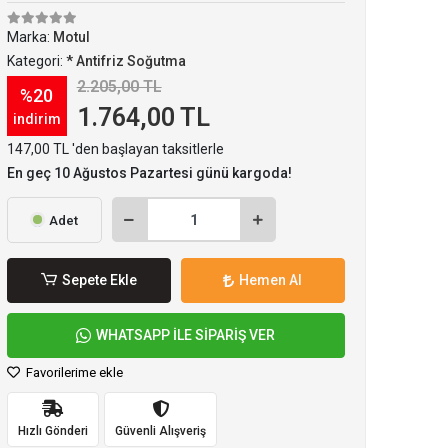
Marka:
Motul
Kategori:
* Antifriz Soğutma
2.205,00 TL
%20
1.764,00 TL
indirim
147,00 TL 'den başlayan taksitlerle
En geç 10 Ağustos Pazartesi günü kargoda!
Adet
Sepete Ekle
Hemen Al
WHATSAPP İLE SİPARİŞ VER
Favorilerime ekle
Hızlı Gönderi
Güvenli Alışveriş