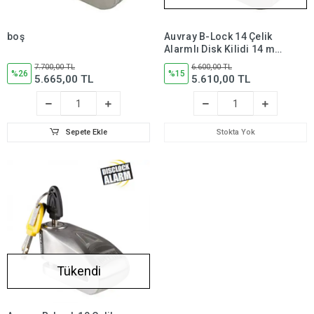
boş
Auvray B-Lock 14 Çelik
Alarmlı Disk Kilidi 14 mm
120 db SRA Sertifikalı
7.700,00 TL
6.600,00 TL
%26
%15
5.665,00 TL
5.610,00 TL
Sepete Ekle
Stokta Yok
Tükendi