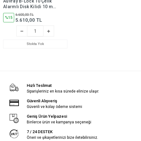
Auvray B-Lock 10 Çelik
Alarmlı Disk Kilidi 10 mm
120 db SRA Sertifikalı
6.600,00 TL
%15
5.610,00 TL
Stokta Yok
Hızlı Teslimat
Siparişleriniz en kısa sürede elinize ulaşır.
Güvenli Alışveriş
Güvenli ve kolay ödeme sistemi
Geniş Ürün Yelpazesi
Binlerce ürün ve kampanya seçeneği
7 / 24 DESTEK
Öneri ve şikayetlerinizi bize iletebilirsiniz.