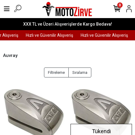
0
XXX TL ve Üzeri Alışverişlerde Kargo Bedava!
r Alışveriş
Hızlı ve Güvenilir Alışveriş
Hızlı ve Güvenilir Alışveriş
Auvray
Filtreleme
Sıralama
Tükendi