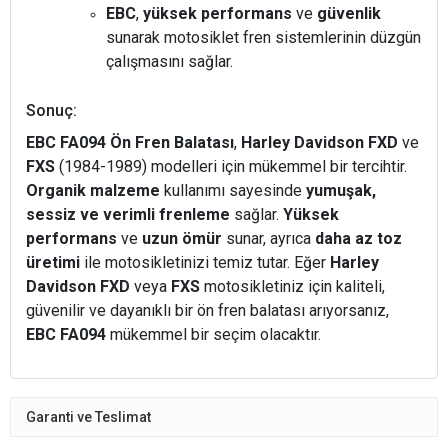
EBC
,
yüksek performans
ve
güvenlik
sunarak motosiklet fren sistemlerinin düzgün
çalışmasını sağlar.
Sonuç:
EBC FA094 Ön Fren Balatası
,
Harley Davidson FXD
ve
FXS
(1984-1989) modelleri için mükemmel bir tercihtir.
Organik malzeme
kullanımı sayesinde
yumuşak,
sessiz ve verimli frenleme
sağlar.
Yüksek
performans
ve
uzun ömür
sunar, ayrıca
daha az toz
üretimi
ile motosikletinizi temiz tutar. Eğer
Harley
Davidson FXD
veya
FXS
motosikletiniz için kaliteli,
güvenilir ve dayanıklı bir ön fren balatası arıyorsanız,
EBC FA094
mükemmel bir seçim olacaktır.
Garanti ve Teslimat