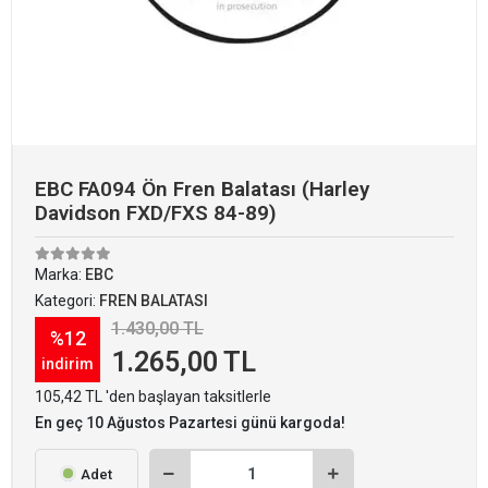
EBC FA094 Ön Fren Balatası (Harley
Davidson FXD/FXS 84-89)
Marka:
EBC
Kategori:
FREN BALATASI
1.430,00 TL
%12
1.265,00 TL
indirim
105,42 TL 'den başlayan taksitlerle
En geç 10 Ağustos Pazartesi günü kargoda!
Adet