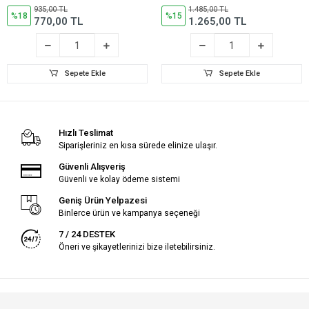
C600/C650GT, Kawasaki
SUZUKİ GW250 Inazuma)
935,00 TL
1.485,00 TL
J300, Kymco Xciting 250
%18
%15
770,00 TL
1.265,00 TL
Sepete Ekle
Sepete Ekle
Hızlı Teslimat
Siparişleriniz en kısa sürede elinize ulaşır.
Güvenli Alışveriş
Güvenli ve kolay ödeme sistemi
Geniş Ürün Yelpazesi
Binlerce ürün ve kampanya seçeneği
7 / 24 DESTEK
Öneri ve şikayetlerinizi bize iletebilirsiniz.