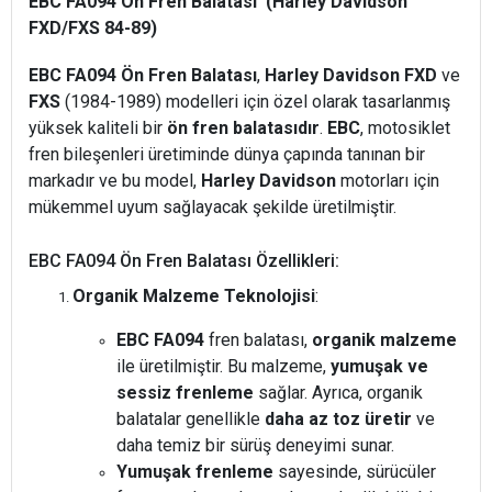
EBC FA094 Ön Fren Balatası (Harley Davidson
FXD/FXS 84-89)
EBC FA094 Ön Fren Balatası
,
Harley Davidson FXD
ve
FXS
(1984-1989) modelleri için özel olarak tasarlanmış
yüksek kaliteli bir
ön fren balatasıdır
.
EBC
, motosiklet
fren bileşenleri üretiminde dünya çapında tanınan bir
markadır ve bu model,
Harley Davidson
motorları için
mükemmel uyum sağlayacak şekilde üretilmiştir.
EBC FA094 Ön Fren Balatası Özellikleri:
Organik Malzeme Teknolojisi
:
EBC FA094
fren balatası,
organik malzeme
ile üretilmiştir. Bu malzeme,
yumuşak ve
sessiz frenleme
sağlar. Ayrıca, organik
balatalar genellikle
daha az toz üretir
ve
daha temiz bir sürüş deneyimi sunar.
Yumuşak frenleme
sayesinde, sürücüler