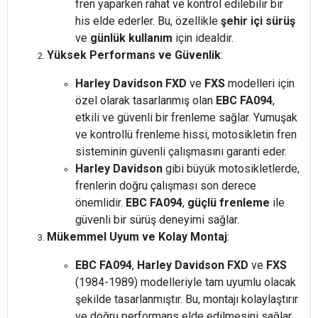
fren yaparken rahat ve kontrol edilebilir bir
his elde ederler. Bu, özellikle
şehir içi sürüş
ve
günlük kullanım
için idealdir.
Yüksek Performans ve Güvenlik
:
Harley Davidson FXD
ve
FXS
modelleri için
özel olarak tasarlanmış olan
EBC FA094
,
etkili ve güvenli bir frenleme sağlar. Yumuşak
ve kontrollü frenleme hissi, motosikletin fren
sisteminin güvenli çalışmasını garanti eder.
Harley Davidson
gibi büyük motosikletlerde,
frenlerin doğru çalışması son derece
önemlidir.
EBC FA094
,
güçlü frenleme
ile
güvenli bir sürüş deneyimi sağlar.
Mükemmel Uyum ve Kolay Montaj
:
EBC FA094
,
Harley Davidson FXD
ve
FXS
(1984-1989) modelleriyle tam uyumlu olacak
şekilde tasarlanmıştır. Bu, montajı kolaylaştırır
ve doğru performans elde edilmesini sağlar.