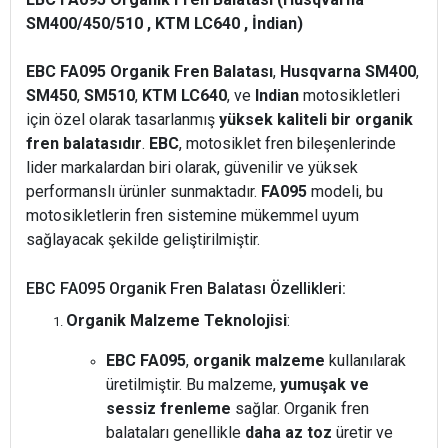
SM400/450/510 , KTM LC640 , İndian)
EBC FA095 Organik Fren Balatası
,
Husqvarna SM400
,
SM450
,
SM510
,
KTM LC640
, ve
Indian
motosikletleri
için özel olarak tasarlanmış
yüksek kaliteli bir organik
fren balatasıdır
.
EBC
, motosiklet fren bileşenlerinde
lider markalardan biri olarak, güvenilir ve yüksek
performanslı ürünler sunmaktadır.
FA095
modeli, bu
motosikletlerin fren sistemine mükemmel uyum
sağlayacak şekilde geliştirilmiştir.
EBC FA095 Organik Fren Balatası Özellikleri:
Organik Malzeme Teknolojisi
:
EBC FA095
,
organik malzeme
kullanılarak
üretilmiştir. Bu malzeme,
yumuşak ve
sessiz frenleme
sağlar. Organik fren
balataları genellikle
daha az toz
üretir ve