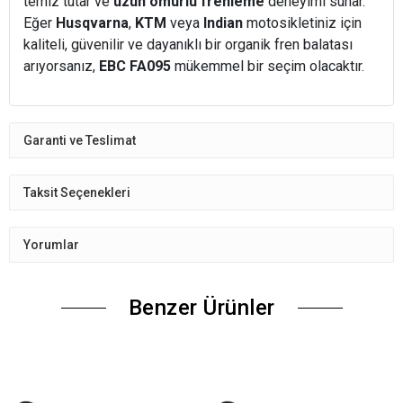
temiz tutar ve
uzun ömürlü frenleme
deneyimi sunar.
Eğer
Husqvarna
,
KTM
veya
Indian
motosikletiniz için
kaliteli, güvenilir ve dayanıklı bir organik fren balatası
arıyorsanız,
EBC FA095
mükemmel bir seçim olacaktır.
Garanti ve Teslimat
Taksit Seçenekleri
Yorumlar
Benzer Ürünler