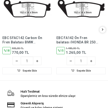
EBC SFAC142 Carbon Ön
EBC FA142 Ön Fren
Fren Balatası BMW
balatası (HONDA BR 250,
C600/C650GT, Kawasaki
SUZUKİ GW250 Inazuma)
935,00 TL
1.485,00 TL
J300, Kymco Xciting 250
%18
%15
770,00 TL
1.265,00 TL
Sepete Ekle
Sepete Ekle
Hızlı Teslimat
Siparişleriniz en kısa sürede elinize ulaşır.
Güvenli Alışveriş
Güvenli ve kolay ödeme sistemi