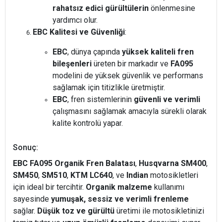
rahatsız edici gürültülerin
önlenmesine
yardımcı olur.
EBC Kalitesi ve Güvenliği
:
EBC
, dünya çapında
yüksek kaliteli fren
bileşenleri
üreten bir markadır ve
FA095
modelini de yüksek güvenlik ve performans
sağlamak için titizlikle üretmiştir.
EBC
, fren sistemlerinin
güvenli ve verimli
çalışmasını sağlamak amacıyla sürekli olarak
kalite kontrolü yapar.
Sonuç:
EBC FA095 Organik Fren Balatası
,
Husqvarna SM400
,
SM450
,
SM510
,
KTM LC640
, ve
Indian
motosikletleri
için ideal bir tercihtir.
Organik malzeme
kullanımı
sayesinde
yumuşak, sessiz ve verimli frenleme
sağlar.
Düşük toz ve gürültü
üretimi ile motosikletinizi