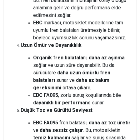
Bu, fren balatasının montajının kolay olduğu
anlamına gelir ve doğru performans elde
edilmesini sağlar.
EBC
markası, motosiklet modellerine tam
uyumlu fren balataları üretmesiyle bilinir,
böylece uyumsuzluk sorunu yaşamazsınız.
Uzun Ömür ve Dayanıklılık
:
Organik fren balataları
,
daha az aşınma
sağlar ve uzun süre dayanabilir. Bu da
sürücülere
daha uzun ömürlü fren
balataları
sunar ve
daha az bakım
gereksinimi
ortaya çıkarır.
EBC FA095
, zorlu sürüş koşullarında bile
dayanıklı bir performans
sunar.
Düşük Toz ve Gürültü Seviyesi
:
EBC FA095
fren balatası,
daha az toz üretir
ve
daha sessiz çalışır
. Bu, motosikletin
temiz kalmasını
sağlar ve sürüş sırasında