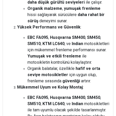
daha düşük gürültü seviyeleri
ile çalışır.
Organik malzeme
,
yumuşak frenleme
hissi sağlayarak sürücülere
daha rahat bir
sürüş
deneyimi sunar.
Yüksek Performans ve Güvenlik
:
EBC FA095
,
Husqvarna SM400
,
SM450
,
SM510
,
KTM LC640
, ve
Indian
motosikletleri
için mükemmel frenleme performansı sunar.
Yumuşak ve etkili frenleme
ile
motosikletin kontrolünü kolaylaştırır.
Organik balatalar, özellikle
hafif ve orta
seviye motosikletler
için uygun olup,
frenleme sırasında
güvenliği
artırır.
Mükemmel Uyum ve Kolay Montaj
:
EBC FA095
,
Husqvarna SM400
,
SM450
,
SM510
,
KTM LC640
, ve
Indian
motosikletleri
ile tam uyumlu olacak şekilde tasarlanmıştır.