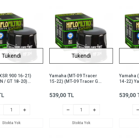
Tükendi
Tükendi
XSR 900 16-21)
Yamaha (MT-09 Tracer
Yamaha (
N / GT 18-20)
15-22) (MT-09 Tracer GT
14-22) Ya
esi Hiflo HF204
18-21 ) Yağ Filtresi Hiflo
HF204, m
HF204
TL
539,00 TL
539,00 
Stokta Yok
Stokta Yok