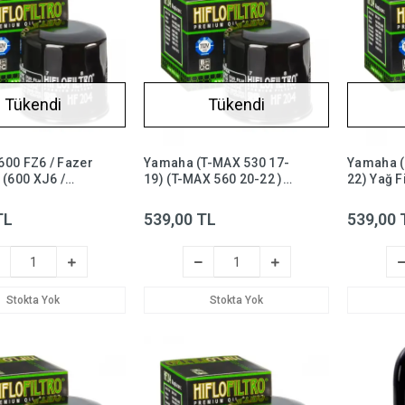
Tükendi
Tükendi
600 FZ6 / Fazer
Yamaha (T-MAX 530 17-
Yamaha (
 (600 XJ6 /
19) (T-MAX 560 20-22 )
22) Yağ Fi
 F 09-15 ) Yağ
Yağ Filtresi Hiflo HF204,
HF204 , r
iflo HF204
tmax
TL
539,00 TL
539,00 
Stokta Yok
Stokta Yok