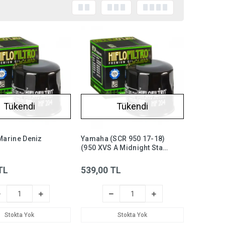
Tükendi
Tükendi
arine Deniz
Yamaha (SCR 950 17-18)
(950 XVS A Midnight Star
/50/60/FX/VX
09-13) Yağ Filtresi Hiflo
esi Hiflo HF204-
HF204
TL
539,00 TL
odeller
Stokta Yok
Stokta Yok