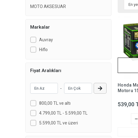
MOTO AKSESUAR
Markalar
Auvray
Hiflo
Fiyat Aralıkları
Honda Ma
-
Motoru 1
9.9 Yağ Fi
HF204- Li
800,00 TL ve altı
539,00 
4.799,00 TL - 5.599,00 TL
5.599,00 TL ve üzeri