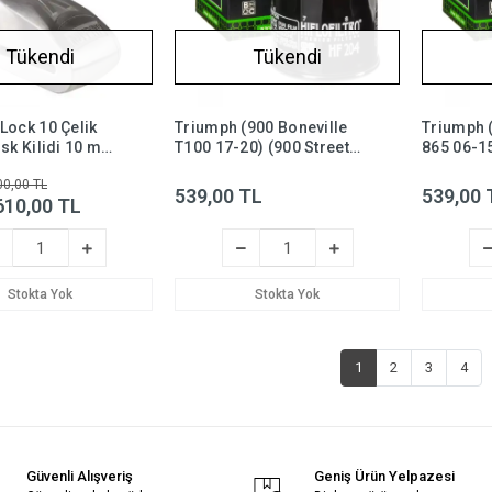
Tükendi
Tükendi
Lock 10 Çelik
Triumph (900 Boneville
Triumph 
isk Kilidi 10 mm
T100 17-20) (900 Street
865 06-15
A Sertifikalı
Scrambler 17-20) Yağ
04-15) Ya
00,00 TL
Filtresi Hiflo HF204
HF204
539,00 TL
539,00 
610,00 TL
Stokta Yok
Stokta Yok
1
2
3
4
Güvenli Alışveriş
Geniş Ürün Yelpazesi