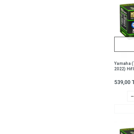
Yamaha (
2022) Hif
Filtresi
539,00 