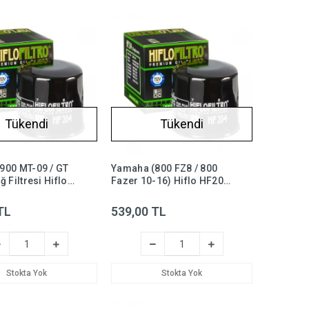
Tükendi
Tükendi
900 MT-09 / GT
Yamaha (800 FZ8 / 800
ğ Filtresi Hiflo
Fazer 10-16) Hiflo HF204
t09
Yağ Filtresi
TL
539,00 TL
Stokta Yok
Stokta Yok