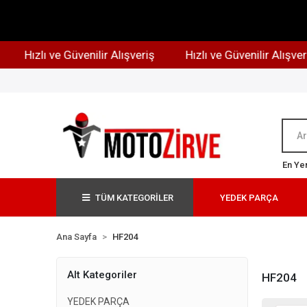
Hızlı ve Güvenilir Alışveriş
Hızlı ve Güvenilir Alışveriş
En Yen
TÜM KATEGORİLER
YEDEK PARÇA
Ana Sayfa
HF204
Alt Kategoriler
HF204
YEDEK PARÇA