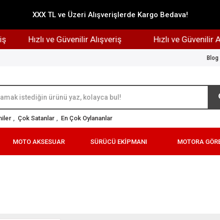
XXX TL ve Üzeri Alışverişlerde Kargo Bedava!
Hızlı ve Güvenilir Alışveriş
Hızlı ve Güvenilir Alış
Blog
iler
,
Çok Satanlar
,
En Çok Oylananlar
MOTO AKSESUAR
SÜRÜCÜ EKİPMANI
MOTORA GÖR