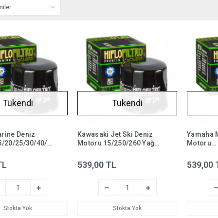
Tükendi
Tükendi
rine Deniz
Kawasaki Jet Ski Deniz
Yamaha M
5/20/25/30/40/
Motoru 15/250/260 Yağ
Motoru
ltresi Hiflo
Filtresi Hiflo HF204-
15/25/40
steli Modeller
Listeli Modeller
Yağ Filtr
TL
539,00 TL
539,00 
Listeli M
Stokta Yok
Stokta Yok