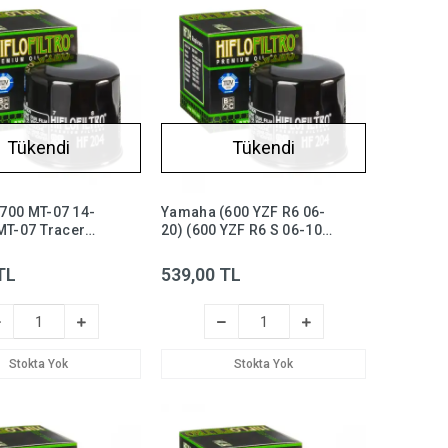
Tükendi
Tükendi
700 MT-07 14-
Yamaha (600 YZF R6 06-
MT-07 Tracer
20) (600 YZF R6 S 06-10)
iflo HF204 Yağ
Hiflo HF204 Motor Yağ
 mt7, mt07
Filtresi
TL
539,00 TL
Stokta Yok
Stokta Yok