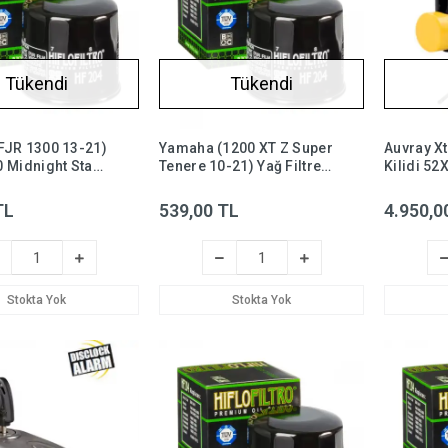
Tükendi
Tükendi
FJR 1300 13-21)
Yamaha (1200 XT Z Super
Auvray Xt
 Midnight Star
Tenere 10-21) Yağ Filtresi
Kilidi 5
 Filtresi Hiflo
Hiflo HF204,
Hatırlat
Hediyeli
TL
539,00 TL
4.950,0
Stokta Yok
Stokta Yok