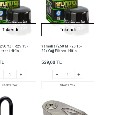
Tükendi
Tükendi
250 YZF R25 15-
Yamaha (250 MT-25 15-
ltresi Hiflo
22) Yağ Filtresi Hiflo
-25, yzf-r25
HF204 , mt25
TL
539,00 TL
Stokta Yok
Stokta Yok