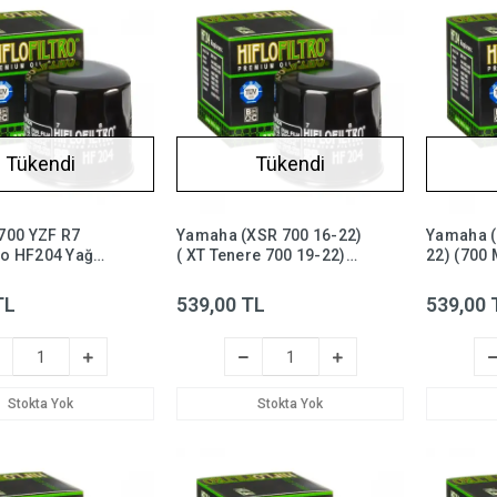
Tükendi
Tükendi
700 YZF R7
Yamaha (XSR 700 16-22)
Yamaha (
lo HF204 Yağ
( XT Tenere 700 19-22)
22) (700 
Hiflo HF204 Yağ Filtresi
16-22) H
Filtresi,
TL
539,00 TL
539,00 
Stokta Yok
Stokta Yok