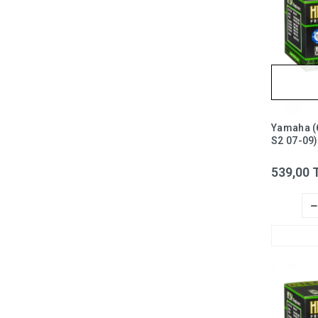
Yamaha (
S2 07-09)
Diversion
Filtresi H
539,00 