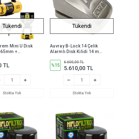
Tükendi
Tükendi
rem Mini U Disk
Auvray B-Lock 14 Çelik
2X65mm +
Alarmlı Disk Kilidi 14 mm
ma Kablosu
120 db SRA Sertifikalı
6.600,00 TL
0 TL
%15
5.610,00 TL
Stokta Yok
Stokta Yok