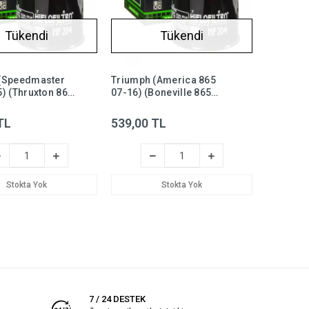
Tükendi
Tükendi
(Speedmaster
Triumph (America 865
) (Thruxton 865
07-16) (Boneville 865
ğ Filtresi Hiflo
T100 05-15) Yağ Filtresi
Hiflo HF204
TL
539,00 TL
Stokta Yok
Stokta Yok
7 / 24 DESTEK