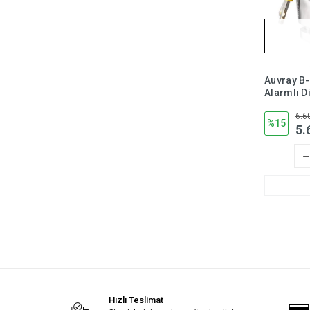
Auvray B-
Alarmlı D
120 db SR
6.6
%15
5.
Hızlı Teslimat