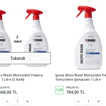
Tükendi
to Wash Motosiklet Yıkama
Ipone Moto Wash Motosiklet Y
1 Litre (2 Adet)
Temizleme Şampuanı 1 Litre
62,00 TL
980,00 TL
%20
568,00 TL
784,00 TL