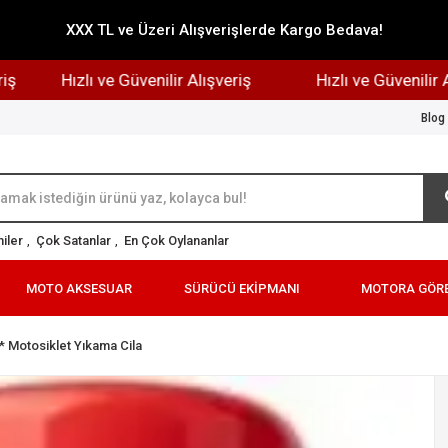
XXX TL ve Üzeri Alışverişlerde Kargo Bedava!
Hızlı ve Güvenilir Alışveriş
Hızlı ve Güvenilir Alışver
Blog
iler
,
Çok Satanlar
,
En Çok Oylananlar
MOTO AKSESUAR
SÜRÜCÜ EKİPMANI
MOTORA GÖR
* Motosiklet Yıkama Cila