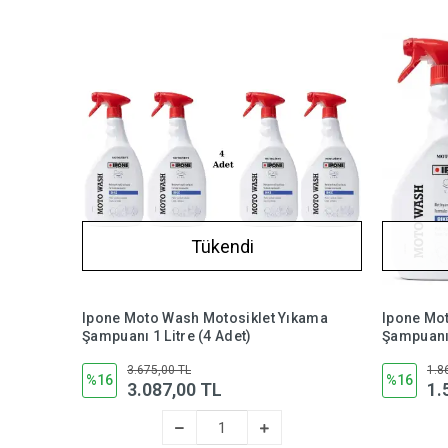
Tükendi
Ipone Moto Wash Motosiklet Yıkama
Ipone Mo
Şampuanı 1 Litre (4 Adet)
Şampuanı 
3.675,00 TL
1.8
%16
%16
3.087,00 TL
1.