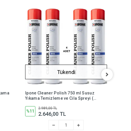
Tükendi
ıkama
Ipone Cleaner Polish 750 ml Susuz
Ipone Cl
Yıkama Temizleme ve Cila Spreyi (4
Yıkama T
Adet)
Adet)
2.989,00 TL
1.
%11
%10
2.646,00 TL
1