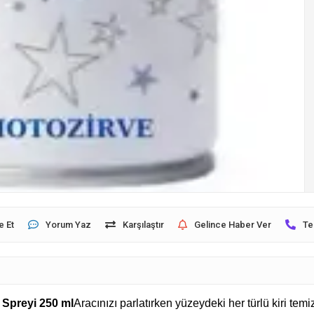
e Et
Yorum Yaz
Karşılaştır
Gelince Haber Ver
Te
 Spreyi 250 ml
Aracınızı parlatırken yüzeydeki her türlü kiri temi