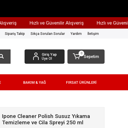
iş
Hızlı ve Güvenilir Alışveriş
Hızlı ve Güvenilir Alış
Sipariş Takip
Sıkça Sorulan Sorular
Yardım
İletişim
0
Giriş Yap
Sepetim
Üye Ol
E
BAKIM & YAĞ
FIRSAT ÜRÜNLERİ
Ipone Cleaner Polish Susuz Yıkama
Temizleme ve Cila Spreyi 250 ml