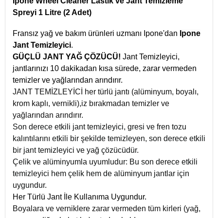
Ipone Wheel Cleaner Lastik ve Jant Temizleme
Spreyi 1 Litre (2 Adet)
Fransız yağ ve bakım ürünleri uzmanı Ipone'dan
Ipone
Jant Temizleyici
.
GÜÇLÜ JANT YAĞ ÇÖZÜCÜ!
Jant Temizleyici,
jantlarınızı 10 dakikadan kısa sürede, zarar vermeden
temizler ve yağlarından arındırır.
JANT TEMİZLEYİCİ her türlü jantı (alüminyum, boyalı,
krom kaplı, vernikli),iz bırakmadan temizler ve
yağlarından arındırır.
Son derece etkili jant temizleyici, gresi ve fren tozu
kalıntılarını etkili bir şekilde temizleyen, son derece etkili
bir jant temizleyici ve yağ çözücüdür.
Çelik ve alüminyumla uyumludur: Bu son derece etkili
temizleyici hem çelik hem de alüminyum jantlar için
uygundur.
Her Türlü Jant İle Kullanıma Uygundur.
Boyalara ve verniklere zarar vermeden tüm kirleri
(yağ,