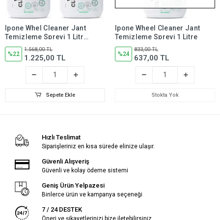
Ipone Whel Cleaner Jant
Ipone Wheel Cleaner Jant
Temizleme Spreyi 1 Litre
Temizleme Spreyi 1 Litre
(2 Adet)
1.568,00 TL
833,00 TL
%22
%24
1.225,00 TL
637,00 TL
Sepete Ekle
Stokta Yok
Hızlı Teslimat
Siparişleriniz en kısa sürede elinize ulaşır.
Güvenli Alışveriş
Güvenli ve kolay ödeme sistemi
Geniş Ürün Yelpazesi
Binlerce ürün ve kampanya seçeneği
7 / 24 DESTEK
Öneri ve şikayetlerinizi bize iletebilirsiniz.