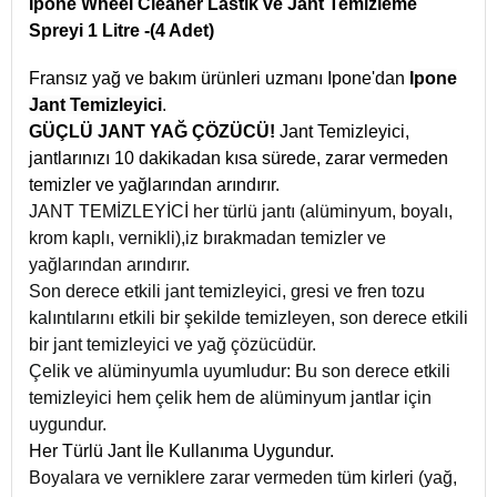
Ipone Wheel Cleaner Lastik ve Jant Temizleme
Spreyi 1 Litre -(4 Adet)
Fransız yağ ve bakım ürünleri uzmanı Ipone'dan
Ipone
Jant Temizleyici
.
GÜÇLÜ JANT YAĞ ÇÖZÜCÜ!
Jant Temizleyici,
jantlarınızı 10 dakikadan kısa sürede, zarar vermeden
temizler ve yağlarından arındırır.
JANT TEMİZLEYİCİ her türlü jantı (alüminyum, boyalı,
krom kaplı, vernikli),iz bırakmadan temizler ve
yağlarından arındırır.
Son derece etkili jant temizleyici, gresi ve fren tozu
kalıntılarını etkili bir şekilde temizleyen, son derece etkili
bir jant temizleyici ve yağ çözücüdür.
Çelik ve alüminyumla uyumludur: Bu son derece etkili
temizleyici hem çelik hem de alüminyum jantlar için
uygundur.
Her Türlü Jant İle Kullanıma Uygundur.
Boyalara ve verniklere zarar vermeden tüm kirleri
(yağ,