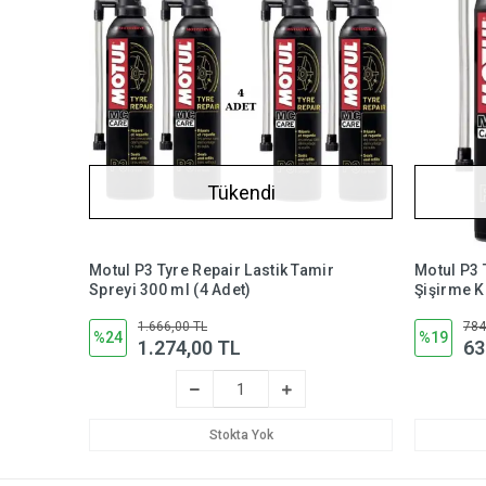
Tükendi
Motul P3 Tyre Repair Lastik Tamir
Motul P3 
Spreyi 300 ml (4 Adet)
Şişirme K
1.666,00 TL
784
%24
%19
1.274,00 TL
63
Stokta Yok