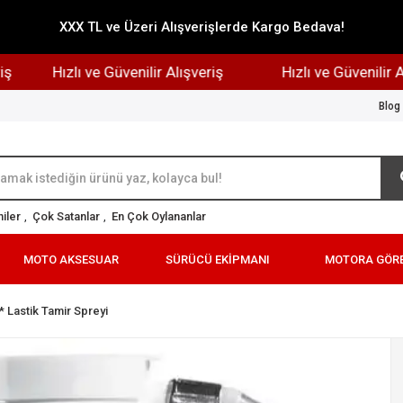
XXX TL ve Üzeri Alışverişlerde Kargo Bedava!
Hızlı ve Güvenilir Alışveriş
Hızlı ve Güvenilir Alışve
Blog
iler
,
Çok Satanlar
,
En Çok Oylananlar
MOTO AKSESUAR
SÜRÜCÜ EKİPMANI
MOTORA GÖR
* Lastik Tamir Spreyi