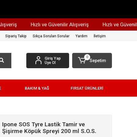
riş
Hızlı ve Güvenilir Alışveriş
Hızlı ve Güvenilir Al
Sipariş Takip
Sıkça Sorulan Sorular
Yardım
İletişim
0
Giriş Yap
Sepetim
Üye Ol
E
BAKIM & YAĞ
FIRSAT ÜRÜNLERİ
Ipone SOS Tyre Lastik Tamir ve
Şişirme Köpük Spreyi 200 ml S.O.S.