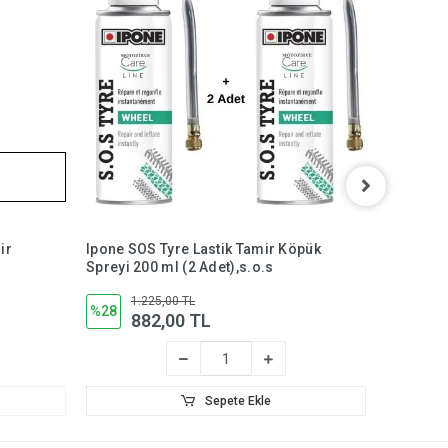
ir
Ipone SOS Tyre Lastik Tamir Köpük
Ipone SO
Spreyi 200 ml (2 Adet),s.o.s
Spreyi 20
1.225,00 TL
2.
%28
%20
882,00 TL
1
Sepete Ekle