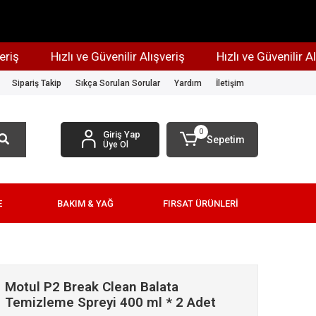
Hızlı ve Güvenilir Alışveriş
Hızlı ve Güvenilir Alışve
Sipariş Takip
Sıkça Sorulan Sorular
Yardım
İletişim
0
Giriş Yap
Sepetim
Üye Ol
E
BAKIM & YAĞ
FIRSAT ÜRÜNLERİ
Motul P2 Break Clean Balata
Temizleme Spreyi 400 ml * 2 Adet