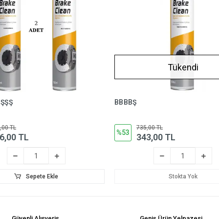
Tükendi
ŞŞŞ
BBBBŞ
,00 TL
735,00 TL
%53
6,00 TL
343,00 TL
Sepete Ekle
Stokta Yok
Güvenli Alışveriş
Geniş Ürün Yelpazesi