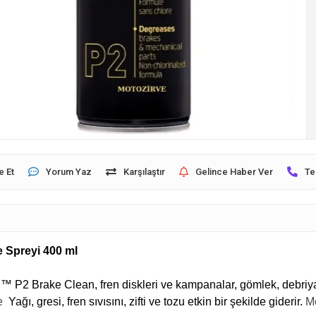
e Et
Yorum Yaz
Karşılaştır
Gelince Haber Ver
Te
 Spreyi 400 ml
P2 Brake Clean, fren diskleri ve kampanalar, gömlek, debriyajla
le
Yağı, gresi, fren sıvısını, zifti ve tozu etkin bir şekilde giderir.
Me