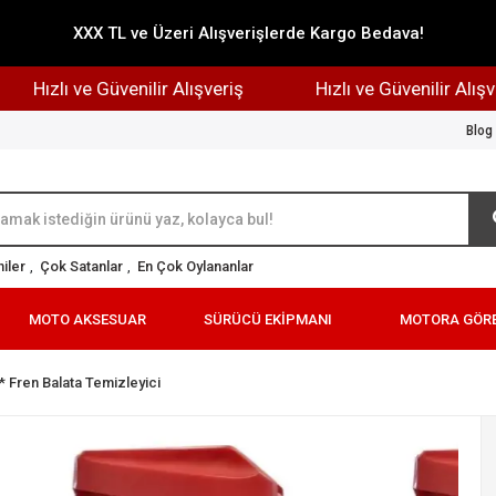
XXX TL ve Üzeri Alışverişlerde Kargo Bedava!
Hızlı ve Güvenilir Alışveriş
Hızlı ve Güvenilir Alışveriş
Blog
iler
,
Çok Satanlar
,
En Çok Oylananlar
MOTO AKSESUAR
SÜRÜCÜ EKİPMANI
MOTORA GÖR
* Fren Balata Temizleyici