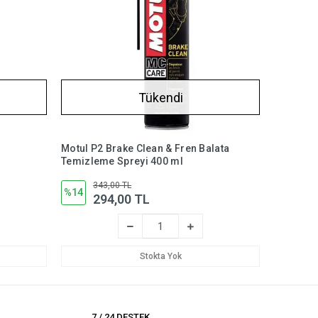
Tükendi
Motul P2 Brake Clean & Fren Balata
Temizleme Spreyi 400 ml
343,00 TL
%14
294,00 TL
Stokta Yok
7 / 24 DESTEK