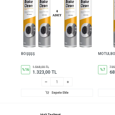
BOŞŞŞŞ
MOTULBO
1.568,00 TL
735
%16
%7
1.323,00 TL
68
Sepete Ekle
Hızlı Teslimat