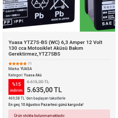
Yuasa YTZ7S-BS (WC) 6,3 Amper 12 Volt
130 cca Motosiklet Aküsü Bakım
Gerektirmez,YTZ7SBS
(1)
Marka:
YUASA
Kategori:
Yuasa Akü
6.615,00 TL
%15
5.635,00 TL
indirim
469,58 TL 'den başlayan taksitlerle
En geç 10 Ağustos Pazartesi günü kargoda!
Ürün stokta bulunmamaktadır.