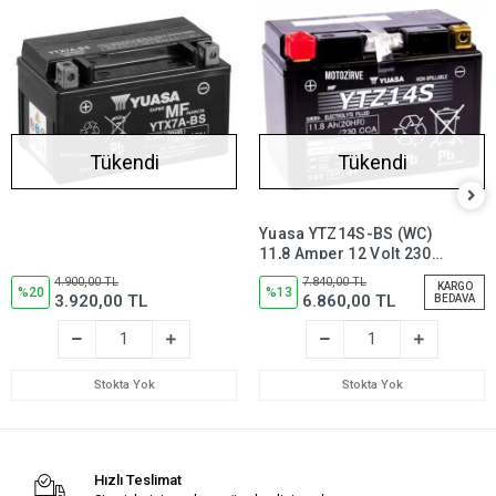
Tükendi
Tükendi
Yuasa YTZ14S-BS (WC)
11,8 Amper 12 Volt 230
CCA Motosiklet Aküsü
4.900,00 TL
7.840,00 TL
KARGO
%20
Bakım
%13
3.920,00 TL
6.860,00 TL
BEDAVA
Gerektirmez,YTZ14SBS
Stokta Yok
Stokta Yok
Hızlı Teslimat