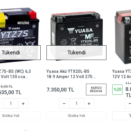
Tükendi
Tükendi
Z7S-BS (WC) 6,3
Yuasa Akü YTX20L-BS
Yuasa YT
Volt 130 cca
18.9 Amper 12 Volt 270
12V 12 A
et Aküsü Bakım
CCA Motosiklet ATV
Bakım Ge
11.
15,00 TL
mez,YTZ7SBS
Aküsü (Bakım
Motosikle
KARGO
8.
7.350,00 TL
%20
635,00 TL
BEDAVA
Gerektirmez),ytx20lbs
ytx14Lbs
T
Stokta Yok
Stokta Yok