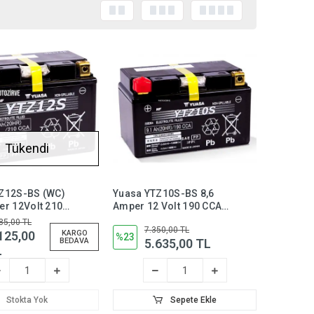
Tükendi
Z12S-BS (WC)
Yuasa YTZ10S-BS 8,6
er 12Volt 210
Amper 12 Volt 190 CCA
siklet Aküsü
Motosiklet Aküsü Bakım
85,00 TL
7.350,00 TL
rektirmez,
Gerektirmez,ytz10sbs
125,00
KARGO
%23
5.635,00 TL
BEDAVA
S
L
Stokta Yok
Sepete Ekle