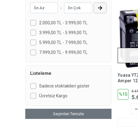
Putoline
-
Shad
Turuncu
2.000,00 TL - 3.999,00 TL
VALVOLİNE
3.999,00 TL - 5.999,00 TL
YUASA
5.999,00 TL - 7.999,00 TL
7.999,00 TL - 9.999,00 TL
Listeleme
Yuasa YT
Amper 12 
Sadece stoktakileri göster
Motosikl
6.6
Gerektir
%15
Ücretsiz Kargo
5.
Seçimleri Temizle