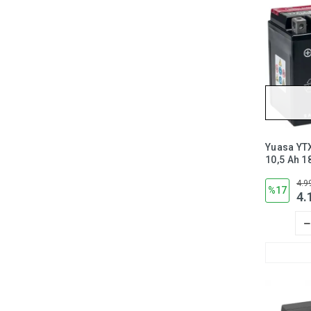
Yuasa YT
10,5 Ah 1
Motosikle
4.9
Gerektirm
%17
4.