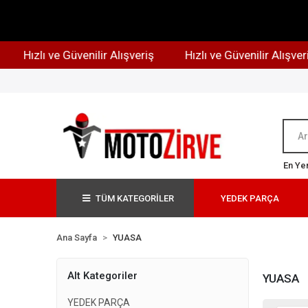
Hızlı ve Güvenilir Alışveriş
Hızlı ve Güvenilir Alışveriş
En Yen
TÜM KATEGORİLER
YEDEK PARÇA
Ana Sayfa
YUASA
Alt Kategoriler
YUASA
YEDEK PARÇA