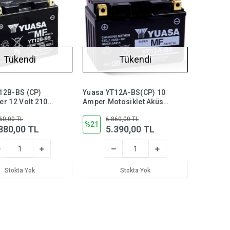
Tükendi
Tükendi
12B-BS (CP)
Yuasa YT12A-BS(CP) 10
er 12 Volt 210
Amper Motosiklet Aküsü,
siklet Aküsü
175 CCA Bakım
60,00 TL
6.860,00 TL
Gerektirmez, yt12a bs
%21
880,00 TL
5.390,00 TL
mez),yt12bbs
Stokta Yok
Stokta Yok