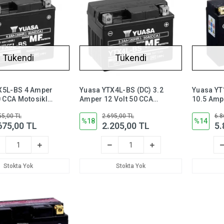
Tükendi
Tükendi
X5L-BS 4 Amper
Yuasa YTX4L-BS (DC) 3.2
Yuasa YT
0 CCA Motosiklet
Amper 12 Volt 50 CCA
10.5 Amp
kım
Bakım Gerektirmeyen
CCA Moto
55,00 TL
2.695,00 TL
6.8
mez, YTX5LBS
Motosiklet Aküsü, ytx4lbs
(Bakım
%18
%14
675,00 TL
2.205,00 TL
5.
Gerektir
Stokta Yok
Stokta Yok