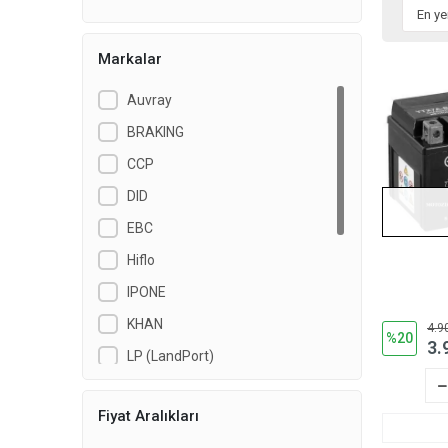
Markalar
Auvray
BRAKING
CCP
DID
EBC
Hiflo
IPONE
KHAN
4.9
%20
3.
LP (LandPort)
Motul
Fiyat Aralıkları
NGK