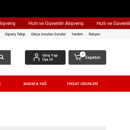
riş
Hızlı ve Güvenilir Alışveriş
Hızlı ve Güvenilir Alı
Sipariş Takip
Sıkça Sorulan Sorular
Yardım
İletişim
0
Giriş Yap
Sepetim
Üye Ol
E
BAKIM & YAĞ
FIRSAT ÜRÜNLERİ