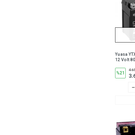
Yuasa YT
12 Volt 8
Aküsü Ba
4.6
Gerektir
%21
3.