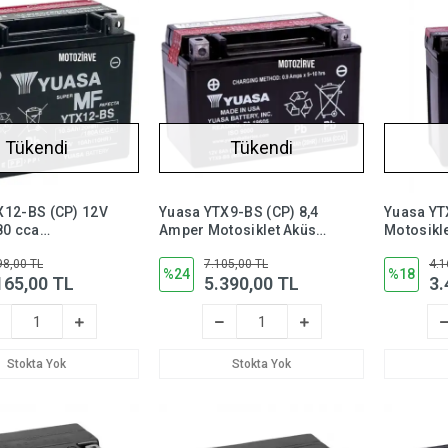
Tükendi
Tükendi
X12-BS (CP) 12V
Yuasa YTX9-BS (CP) 8,4
Yuasa YT
80 cca
Amper Motosiklet Aküsü
Motosikle
t Aküsü (Bakım
12 Volt 135 CCA Bakım
Amper 12
98,00 TL
7.105,00 TL
4.1
ez),ytx12bs
Gerektirmez, YTX9BS
Bakım
%24
%18
165,00 TL
5.390,00 TL
3.
Gerektir
Stokta Yok
Stokta Yok