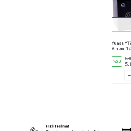
Yuasa YT9
Amper 12
Motosikle
6.4
Gerektirm
%20
5.
Hızlı Teslimat