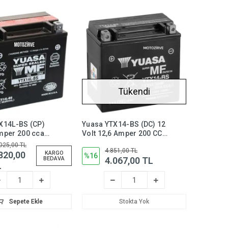
Tükendi
X14L-BS (CP)
Yuasa YTX14-BS (DC) 12
mper 200 cca
Volt 12,6 Amper 200 CCA
rektirmeyen
Bakım Gerektirmeyen
025,00 TL
4.851,00 TL
t Aküsü,
Motosiklet Aküsü,ytx14bs
820,00
KARGO
%16
4.067,00 TL
BEDAVA
L
Sepete Ekle
Stokta Yok