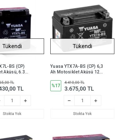
Tükendi
Tükendi
X7L-BS (CP)
Yuasa YTX7A-BS (CP) 6,3
t Aküsü, 6.3
Ah Motosiklet Aküsü 12
 Volt 100 CCA
Volt 105 Bakımsız,
65,00 TL
4.410,00 TL
ytx7abs
%17
430,00 TL
3.675,00 TL
mez,ytx7lbs
Stokta Yok
Stokta Yok