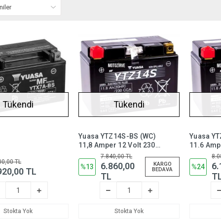
Tükendi
Tükendi
Yuasa YTZ14S-BS (WC)
Yuasa YT
11,8 Amper 12 Volt 230
11.6 Amp
CCA Motosiklet Aküsü
CCA Moto
7.840,00 TL
8.0
00,00 TL
Bakım
Bakım Ge
6.860,00
KARGO
6.
%13
%24
920,00 TL
BEDAVA
Gerektirmez,YTZ14SBS
YTZ12SB
TL
T
Stokta Yok
Stokta Yok