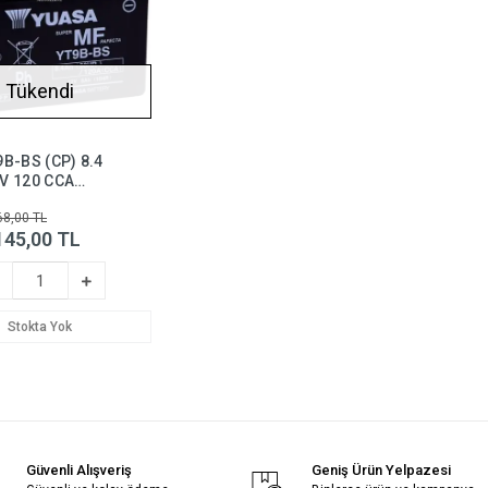
Tükendi
B-BS (CP) 8.4
V 120 CCA
t Aküsü (Bakım
68,00 TL
ez),yt9bbs
145,00 TL
Stokta Yok
Güvenli Alışveriş
Geniş Ürün Yelpazesi