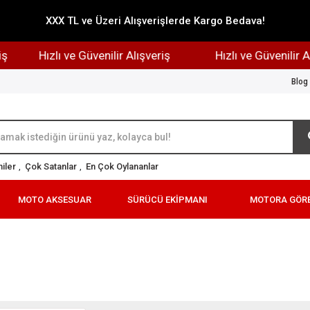
XXX TL ve Üzeri Alışverişlerde Kargo Bedava!
Hızlı ve Güvenilir Alışveriş
Hızlı ve Güvenilir Alışve
Blog
iler
,
Çok Satanlar
,
En Çok Oylananlar
MOTO AKSESUAR
SÜRÜCÜ EKİPMANI
MOTORA GÖR