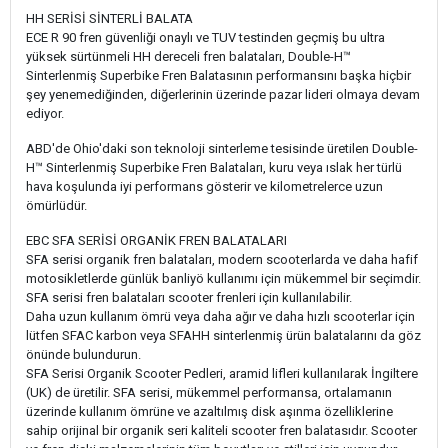
HH SERİSİ SİNTERLİ BALATA
ECE R 90 fren güvenliği onaylı ve TUV testinden geçmiş bu ultra
yüksek sürtünmeli HH dereceli fren balataları, Double-H™
Sinterlenmiş Superbike Fren Balatasının performansını başka hiçbir
şey yenemediğinden, diğerlerinin üzerinde pazar lideri olmaya devam
ediyor.
ABD'de Ohio'daki son teknoloji sinterleme tesisinde üretilen Double-
H™ Sinterlenmiş Superbike Fren Balataları, kuru veya ıslak her türlü
hava koşulunda iyi performans gösterir ve kilometrelerce uzun
ömürlüdür.
EBC SFA SERİSİ ORGANİK FREN BALATALARI
SFA serisi organik fren balataları, modern scooterlarda ve daha hafif
motosikletlerde günlük banliyö kullanımı için mükemmel bir seçimdir.
SFA serisi fren balataları scooter frenleri için kullanılabilir.
Daha uzun kullanım ömrü veya daha ağır ve daha hızlı scooterlar için
lütfen SFAC karbon veya SFAHH sinterlenmiş ürün balatalarını da göz
önünde bulundurun.
SFA Serisi Organik Scooter Pedleri, aramid lifleri kullanılarak İngiltere
(UK) de üretilir. SFA serisi, mükemmel performansa, ortalamanın
üzerinde kullanım ömrüne ve azaltılmış disk aşınma özelliklerine
sahip orijinal bir organik seri kaliteli scooter fren balatasıdır. Scooter