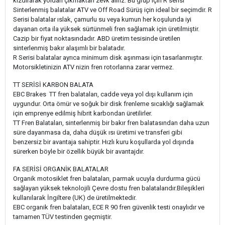
kızdırarak yoldan çıkmaktan zevk alırız. Bu grup için R serisi
Sinterlenmiş balatalar ATV ve Off Road Sürüş için ideal bir seçimdir. R
Serisi balatalar ıslak, çamurlu su veya kumun her koşulunda iyi
dayanan orta ila yüksek sürtünmeli fren sağlamak için üretilmiştir.
Cazip bir fiyat noktasındadır. ABD üretim tesisinde üretilen
sinterlenmiş bakır alaşımlı bir balatadır.
R Serisi balatalar ayrıca minimum disk aşınması için tasarlanmıştır.
Motorsikletinizin ATV nizin fren rotorlarına zarar vermez.
TT SERİSİ KARBON BALATA
EBC Brakes TT fren balataları, cadde veya yol dışı kullanım için
uygundur. Orta ömür ve soğuk bir disk frenleme sıcaklığı sağlamak
için emprenye edilmiş hibrit karbondan üretilirler.
TT Fren Balataları, sinterlenmiş bir bakır fren balatasından daha uzun
süre dayanmasa da, daha düşük ısı üretimi ve transferi gibi
benzersiz bir avantaja sahiptir. Hızlı kuru koşullarda yol dışında
sürerken böyle bir özellik büyük bir avantajdır.
FA SERİSİ ORGANİK BALATALAR
Organik motosiklet fren balataları, parmak ucuyla durdurma gücü
sağlayan yüksek teknolojili Çevre dostu fren balatalarıdır.Bileşikleri
kullanılarak İngiltere (UK) de üretilmektedir.
EBC organik fren balataları, ECE R 90 fren güvenlik testi onaylıdır ve
tamamen TÜV testinden geçmiştir.