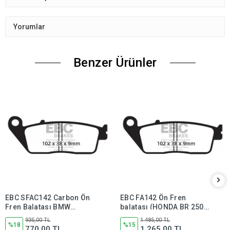
Yorumlar
Benzer Ürünler
EBC SFAC142 Carbon Ön
EBC FA142 Ön Fren
Fren Balatası BMW
balatası (HONDA BR 250,
C600/C650GT, Kawasaki
SUZUKİ GW250 Inazuma)
935,00 TL
1.485,00 TL
J300, Kymco Xciting 250
%18
%15
770,00 TL
1.265,00 TL