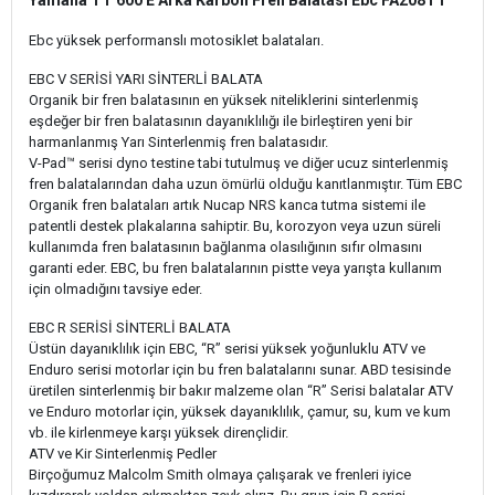
Yamaha TT 600 E Arka Karbon Fren Balatası Ebc FA208TT
Ebc yüksek performanslı motosiklet balataları.
EBC V SERİSİ YARI SİNTERLİ BALATA
Organik bir fren balatasının en yüksek niteliklerini sinterlenmiş
eşdeğer bir fren balatasının dayanıklılığı ile birleştiren yeni bir
harmanlanmış Yarı Sinterlenmiş fren balatasıdır.
V-Pad™ serisi dyno testine tabi tutulmuş ve diğer ucuz sinterlenmiş
fren balatalarından daha uzun ömürlü olduğu kanıtlanmıştır. Tüm EBC
Organik fren balataları artık Nucap NRS kanca tutma sistemi ile
patentli destek plakalarına sahiptir. Bu, korozyon veya uzun süreli
kullanımda fren balatasının bağlanma olasılığının sıfır olmasını
garanti eder. EBC, bu fren balatalarının pistte veya yarışta kullanım
için olmadığını tavsiye eder.
EBC R SERİSİ SİNTERLİ BALATA
Üstün dayanıklılık için EBC, “R” serisi yüksek yoğunluklu ATV ve
Enduro serisi motorlar için bu fren balatalarını sunar. ABD tesisinde
üretilen sinterlenmiş bir bakır malzeme olan “R” Serisi balatalar ATV
ve Enduro motorlar için, yüksek dayanıklılık, çamur, su, kum ve kum
vb. ile kirlenmeye karşı yüksek dirençlidir.
ATV ve Kir Sinterlenmiş Pedler
Birçoğumuz Malcolm Smith olmaya çalışarak ve frenleri iyice