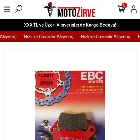
0
XXX TL ve Üzeri Alışverişlerde Kargo Bedava!
lışveriş
Hızlı ve Güvenilir Alışveriş
Hızlı ve Güvenilir Alışveriş
Hı