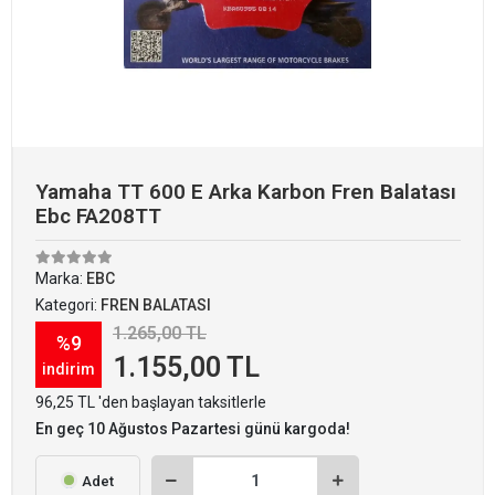
Yamaha TT 600 E Arka Karbon Fren Balatası
Ebc FA208TT
Marka:
EBC
Kategori:
FREN BALATASI
1.265,00 TL
%9
1.155,00 TL
indirim
96,25 TL 'den başlayan taksitlerle
En geç 10 Ağustos Pazartesi günü kargoda!
Adet