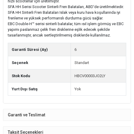
hızlı scooterlar için üretilmiştir.
SFA HH Serisi Scooter Sinterli Fren Balataları, ABD'de üretilmektedir.
SFA HH Sinterli Fren Balataları Islak veya kuru hava koşullarında iyi
frenleme ve yüksek performanslı durdurma gücü sağlar.
EBC Double-H™ serisi sinterli balatalar, tüm ısıl işlem görmüş ve EBC
yapımı paslanmaz çelik fren disklerine eşlik edecek şekilde
tasarlanmıştır, ancak sertleştirilmemiş disklerde kullanılmaz.
Garanti Süresi (Ay)
6
Seçenek
Standart
Stok Kodu
HBCV00003JO2LY
Yurt Dışı Satış
Yok
Garanti ve Teslimat
Taksit Seçenekleri