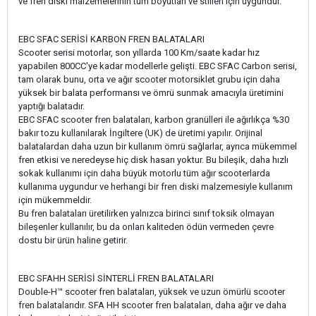
ve fren diski malzemelerinin tüm boyutları ve stilleri için uygundur.
EBC SFAC SERİSİ KARBON FREN BALATALARI
Scooter serisi motorlar, son yıllarda 100 Km/saate kadar hız
yapabilen 800CC'ye kadar modellerle gelişti. EBC SFAC Carbon serisi,
tam olarak bunu, orta ve ağır scooter motorsiklet grubu için daha
yüksek bir balata performansı ve ömrü sunmak amacıyla üretimini
yaptığı balatadır.
EBC SFAC scooter fren balataları, karbon granülleri ile ağırlıkça %30
bakır tozu kullanılarak İngiltere (UK) de üretimi yapılır. Orijinal
balatalardan daha uzun bir kullanım ömrü sağlarlar, ayrıca mükemmel
fren etkisi ve neredeyse hiç disk hasarı yoktur. Bu bileşik, daha hızlı
sokak kullanımı için daha büyük motorlu tüm ağır scooterlarda
kullanıma uygundur ve herhangi bir fren diski malzemesiyle kullanım
için mükemmeldir.
Bu fren balataları üretilirken yalnızca birinci sınıf toksik olmayan
bileşenler kullanılır, bu da onları kaliteden ödün vermeden çevre
dostu bir ürün haline getirir.
EBC SFAHH SERİSİ SİNTERLİ FREN BALATALARI
Double-H™ scooter fren balataları, yüksek ve uzun ömürlü scooter
fren balatalarıdır. SFA HH scooter fren balataları, daha ağır ve daha