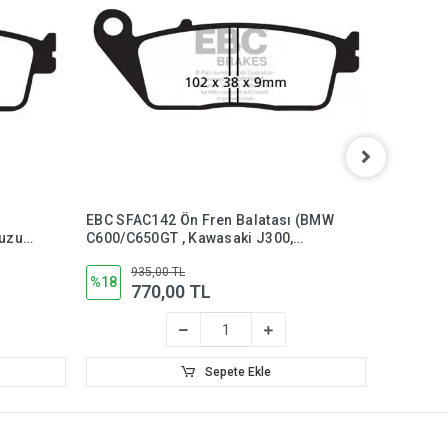
EBC SFAC142 Ön Fren Balatası (BMW
EBC SFA1
uzuki
C600/C650GT , Kawasaki J300,
(Kymco X
Kymco XCITING 250 CARBON)
J300, Y
935,00 TL
93
%18
%18
770,00 TL
7
Sepete Ekle