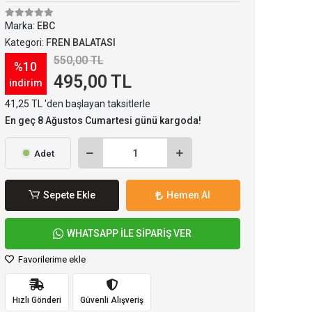
Marka:
EBC
Kategori:
FREN BALATASI
550,00 TL
%10
495,00 TL
indirim
41,25 TL 'den başlayan taksitlerle
En geç 8 Ağustos Cumartesi günü kargoda!
Adet
Sepete Ekle
Hemen Al
WHATSAPP İLE SİPARİŞ VER
Favorilerime ekle
Hızlı Gönderi
Güvenli Alışveriş