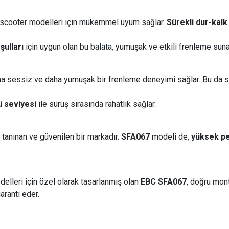
 scooter modelleri için mükemmel uyum sağlar.
Sürekli dur-kal
şulları
için uygun olan bu balata, yumuşak ve etkili frenleme suna
a sessiz ve daha yumuşak bir frenleme deneyimi sağlar. Bu da sür
ü seviyesi
ile sürüş sırasında rahatlık sağlar.
 tanınan ve güvenilen bir markadır.
SFA067
modeli de,
yüksek p
elleri için özel olarak tasarlanmış olan
EBC SFA067
, doğru mont
aranti eder.