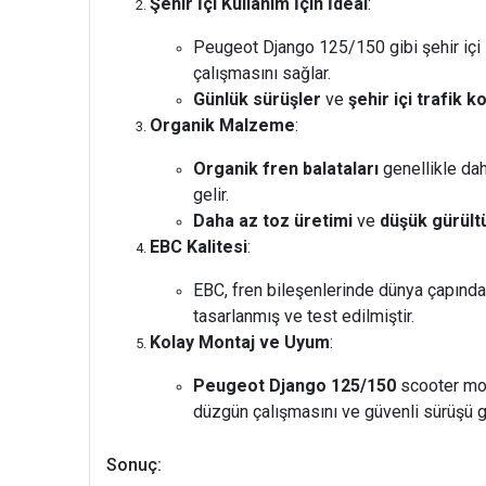
Şehir İçi Kullanım İçin İdeal
:
Peugeot Django 125/150 gibi şehir içi
çalışmasını sağlar.
Günlük sürüşler
ve
şehir içi trafik ko
Organik Malzeme
:
Organik fren balataları
genellikle dah
gelir.
Daha az toz üretimi
ve
düşük gürült
EBC Kalitesi
:
EBC, fren bileşenlerinde dünya çapında
tasarlanmış ve test edilmiştir.
Kolay Montaj ve Uyum
:
Peugeot Django 125/150
scooter mod
düzgün çalışmasını ve güvenli sürüşü g
Sonuç: