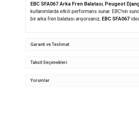
EBC SFA067 Arka Fren Balatası
,
Peugeot Djan
kullanımlarda etkili performans sunar. EBC'nin sund
bir arka fren balatası arıyorsanız,
EBC SFA067
idea
Garanti ve Teslimat
Taksit Seçenekleri
Yorumlar