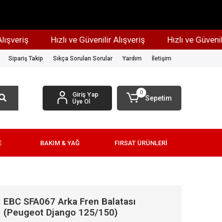
veriş
Hızlı ve Güvenilir Alışveriş
Hızlı ve Güvenilir A
Sipariş Takip
Sıkça Sorulan Sorular
Yardım
İletişim
0
Giriş Yap
Sepetim
Üye Ol
E
BAKIM & YAĞ
FIRSAT ÜRÜNLERİ
EBC SFA067 Arka Fren Balatası
(Peugeot Django 125/150)