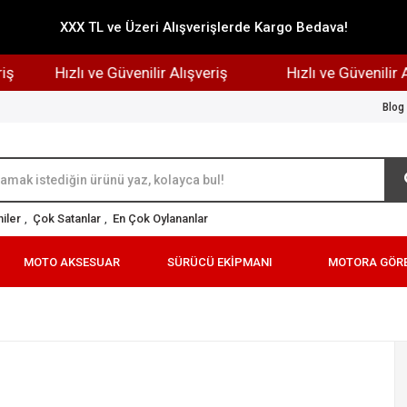
XXX TL ve Üzeri Alışverişlerde Kargo Bedava!
Hızlı ve Güvenilir Alışveriş
Hızlı ve Güvenilir Alış
Blog
iler
,
Çok Satanlar
,
En Çok Oylananlar
MOTO AKSESUAR
SÜRÜCÜ EKİPMANI
MOTORA GÖR