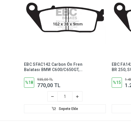
EBC SFAC142 Carbon Ön Fren
EBC FA14
Balatası BMW C600/C650GT,
BR 250, 
Kawasaki J300, Kymco Xciting 250
935,00 TL
1.4
%18
%15
770,00 TL
1.
Sepete Ekle