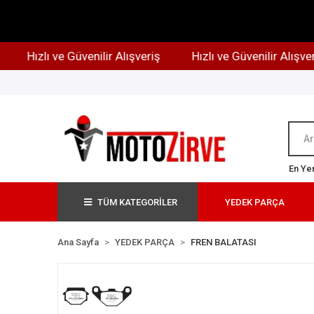
Hızlı ve Güvenilir Alışveriş
Hızlı ve Güvenilir Alışveriş
En Yen
TÜM KATEGORİLER
YEDEK PARÇA
Ana Sayfa
YEDEK PARÇA
FREN BALATASI