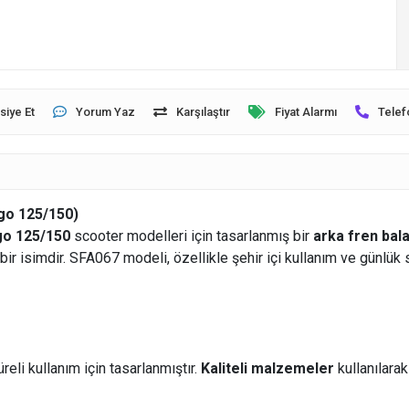
siye Et
Yorum Yaz
Karşılaştır
Fiyat Alarmı
Telef
go 125/150)
go 125/150
scooter modelleri için tasarlanmış bir
arka fren bala
r isimdir. SFA067 modeli, özellikle şehir içi kullanım ve günlük sü
reli kullanım için tasarlanmıştır.
Kaliteli malzemeler
kullanılarak