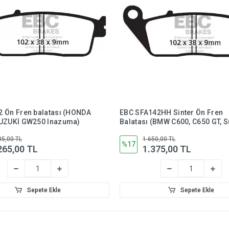
2 Ön Fren balatası (HONDA
EBC SFA142HH Sinter Ön Fren
SUZUKİ GW250 Inazuma)
Balatası (BMW C600, C650 GT, S
Burgman 650)
85,00 TL
1.650,00 TL
%17
265,00 TL
1.375,00 TL
Sepete Ekle
Sepete Ekle