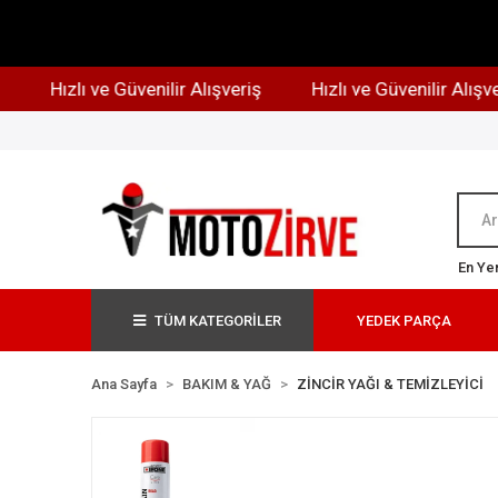
Hızlı ve Güvenilir Alışveriş
Hızlı ve Güvenilir Alışveriş
En Yen
TÜM KATEGORİLER
YEDEK PARÇA
Ana Sayfa
BAKIM & YAĞ
ZİNCİR YAĞI & TEMİZLEYİCİ