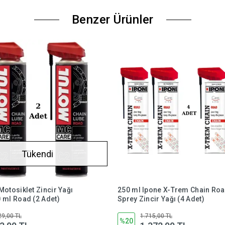
Benzer Ürünler
Tükendi
Motosiklet Zincir Yağı
250 ml Ipone X-Trem Chain Ro
 ml Road (2 Adet)
Sprey Zincir Yağı (4 Adet)
29,00 TL
1.715,00 TL
%20