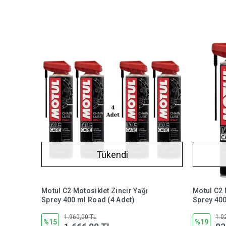
Tükendi
Motul C2 Motosiklet Zincir Yağı
Motul C2 
Sprey 400 ml Road (4 Adet)
Sprey 400
1.960,00 TL
1.0
%15
%19