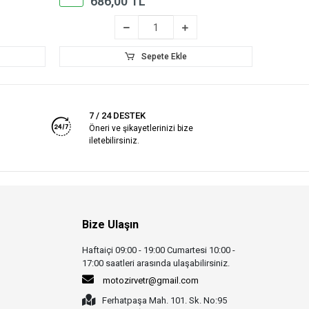
686,00 TL
3
Sepete Ekle
7 / 24 DESTEK
Öneri ve şikayetlerinizi bize
iletebilirsiniz.
Bize Ulaşın
Haftaiçi 09:00 - 19:00 Cumartesi 10:00 -
17:00 saatleri arasında ulaşabilirsiniz.
motozirvetr@gmail.com
Ferhatpaşa Mah. 101. Sk. No:95