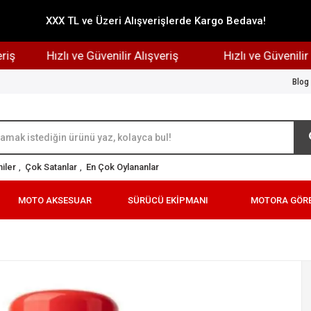
XXX TL ve Üzeri Alışverişlerde Kargo Bedava!
Hızlı ve Güvenilir Alışveriş
Hızlı ve Güvenilir Alış
Blog
iler
,
Çok Satanlar
,
En Çok Oylananlar
MOTO AKSESUAR
SÜRÜCÜ EKİPMANI
MOTORA GÖR