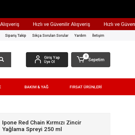
veriş
Hızlı ve Güvenilir Alışveriş
Hızlı ve Güvenilir 
Sipariş Takip
Sıkça Sorulan Sorular
Yardım
İletişim
0
Giriş Yap
Sepetim
Üye Ol
E
BAKIM & YAĞ
FIRSAT ÜRÜNLERİ
Ipone Red Chain Kırmızı Zincir
Yağlama Spreyi 250 ml