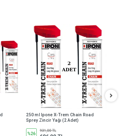
ad
250 ml Ipone X-Trem Chain Road
250 ml I
Sprey Zincir Yağı (2 Adet)
250 ml Sp
931,00 TL
44
%26
%22