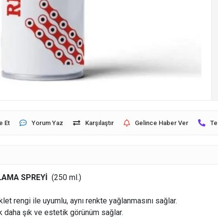
e Et
Yorum Yaz
Karşılaştır
Gelince Haber Ver
Te
AĞLAMA SPREYİ
(250 ml.)
let rengi ile uyumlu, aynı renkte yağlanmasını sağlar.
k daha şık ve estetik görünüm sağlar.