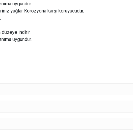
lanıma uygundur.
iriniz yağlar Korozyona karşı koruyucudur.
r.
düzeye indirir.
lanıma uygundur.