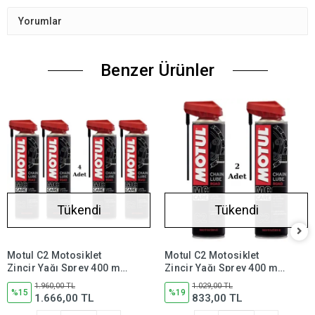
Yorumlar
Benzer Ürünler
Tükendi
Tükendi
Motul C2 Motosiklet
Motul C2 Motosiklet
Zincir Yağı Sprey 400 ml
Zincir Yağı Sprey 400 ml
Road (4 Adet)
Road (2 Adet)
1.960,00 TL
1.029,00 TL
%15
%19
1.666,00 TL
833,00 TL