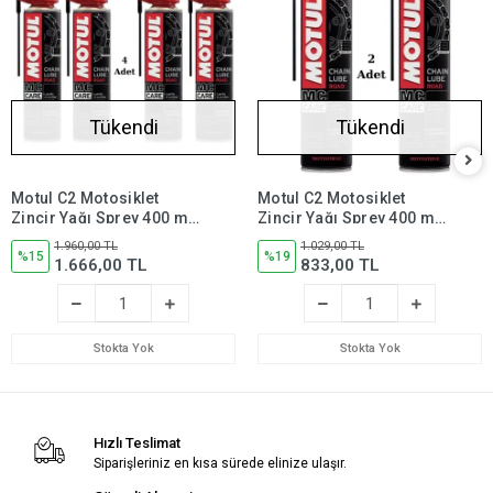
Tükendi
Tükendi
Motul C2 Motosiklet
Motul C2 Motosiklet
Zincir Yağı Sprey 400 ml
Zincir Yağı Sprey 400 ml
Road (4 Adet)
Road (2 Adet)
1.960,00 TL
1.029,00 TL
%15
%19
1.666,00 TL
833,00 TL
Stokta Yok
Stokta Yok
Hızlı Teslimat
Siparişleriniz en kısa sürede elinize ulaşır.