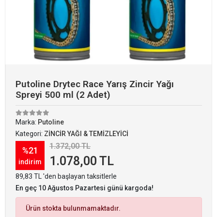
Putoline Drytec Race Yarış Zincir Yağı
Spreyi 500 ml (2 Adet)
Marka:
Putoline
Kategori:
ZİNCİR YAĞI & TEMİZLEYİCİ
1.372,00 TL
%21
1.078,00 TL
indirim
89,83 TL 'den başlayan taksitlerle
En geç 10 Ağustos Pazartesi günü kargoda!