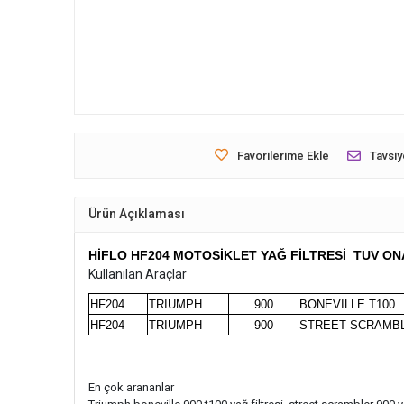
Favorilerime Ekle
Tavsiy
Ürün Açıklaması
HİFLO HF204 MOTOSİKLET YAĞ FİLTRESİ TUV ON
Kullanılan Araçlar
HF204
TRIUMPH
900
BONEVILLE T100
HF204
TRIUMPH
900
STREET SCRAMB
En çok arananlar