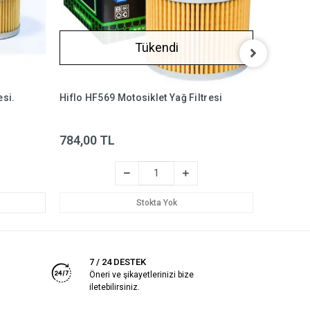
Tükendi
esi.
Hiflo HF569 Motosiklet Yağ Filtresi
Khan KF2
39
784,00 TL
%13
3
Stokta Yok
7 / 24 DESTEK
Öneri ve şikayetlerinizi bize
iletebilirsiniz.