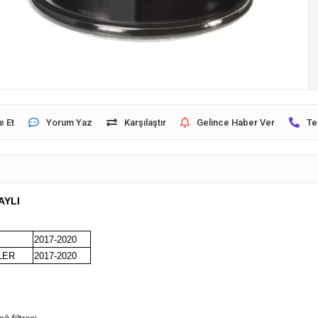
e Et
Yorum Yaz
Karşılaştır
Gelince Haber Ver
Te
AYLI
2017-2020
LER
2017-2020