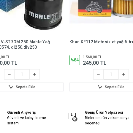
L V-STROM 250 Mahle Yağ
Khan KF112 Motosiklet yağ filtr
OC574, dl250,dlv250
,00 TL
1.568,00 TL
%84
0,00 TL
245,00 TL
Sepete Ekle
Sepete Ekle
Güvenli Alışveriş
Geniş Ürün Yelpazesi
Güvenli ve kolay ödeme
Binlerce ürün ve kampanya
sistemi
seçeneği