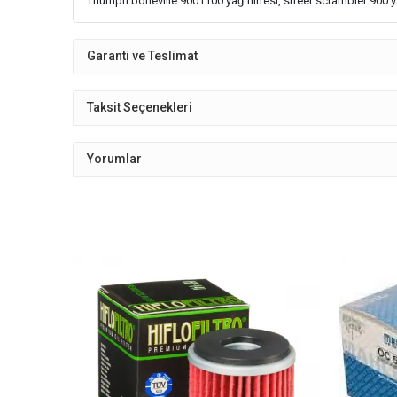
Triumph boneville 900 t100 yağ filtresi, street scrambler 900 ya
Garanti ve Teslimat
Taksit Seçenekleri
Yorumlar