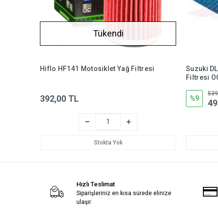
Tükendi
Hiflo HF141 Motosiklet Yağ Filtresi
Suzuki D
Filtresi 
539
392,00 TL
%9
49
Stokta Yok
Hızlı Teslimat
Siparişleriniz en kısa sürede elinize
ulaşır.