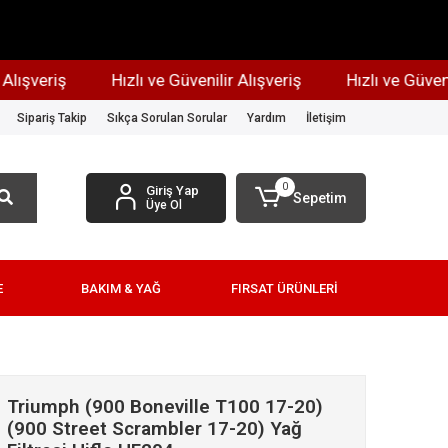
şveriş
Hızlı ve Güvenilir Alışveriş
Hızlı ve Güvenilir 
Sipariş Takip
Sıkça Sorulan Sorular
Yardım
İletişim
0
Giriş Yap
Sepetim
Üye Ol
E
BAKIM & YAĞ
FIRSAT ÜRÜNLERİ
Triumph (900 Boneville T100 17-20)
(900 Street Scrambler 17-20) Yağ