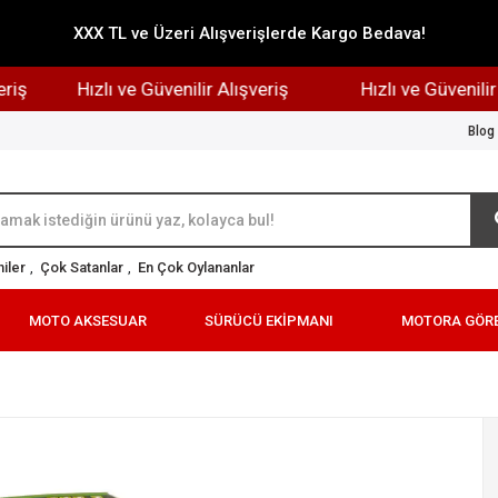
XXX TL ve Üzeri Alışverişlerde Kargo Bedava!
Hızlı ve Güvenilir Alışveriş
Hızlı ve Güvenilir Alı
Blog
iler
,
Çok Satanlar
,
En Çok Oylananlar
MOTO AKSESUAR
SÜRÜCÜ EKİPMANI
MOTORA GÖR