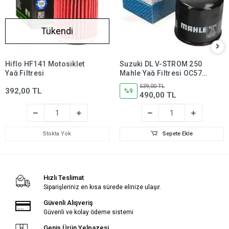
Tükendi
Hiflo HF141 Motosiklet
Suzuki DL V-STROM 250
Yağ Filtresi
Mahle Yağ Filtresi OC574,
dl250,dlv250
539,00 TL
392,00 TL
%9
490,00 TL
Stokta Yok
Sepete Ekle
Hızlı Teslimat
Siparişleriniz en kısa sürede elinize ulaşır.
Güvenli Alışveriş
Güvenli ve kolay ödeme sistemi
Geniş Ürün Yelpazesi