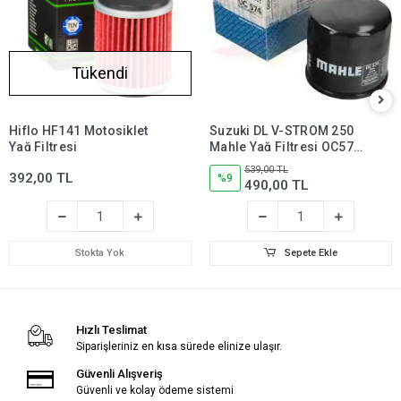
Tükendi
Hiflo HF141 Motosiklet
Suzuki DL V-STROM 250
Yağ Filtresi
Mahle Yağ Filtresi OC574,
dl250,dlv250
539,00 TL
392,00 TL
%9
490,00 TL
Stokta Yok
Sepete Ekle
Hızlı Teslimat
Siparişleriniz en kısa sürede elinize ulaşır.
Güvenli Alışveriş
Güvenli ve kolay ödeme sistemi