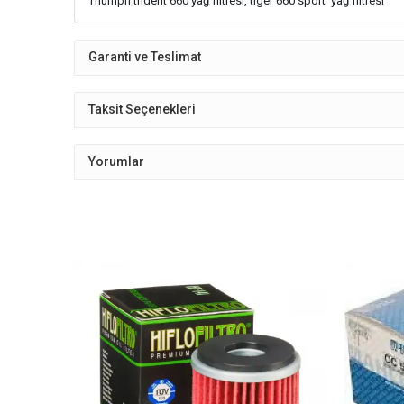
Triumph trident 660 yağ filtresi, tiger 660 sport yağ filtresi
Garanti ve Teslimat
Taksit Seçenekleri
Yorumlar