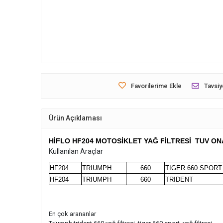
Favorilerime Ekle
Tavsiy
Ürün Açıklaması
HİFLO HF204 MOTOSİKLET YAĞ FİLTRESİ TUV ON
Kullanılan Araçlar
HF204
TRIUMPH
660
TIGER 660 SPORT
HF204
TRIUMPH
660
TRIDENT
En çok arananlar