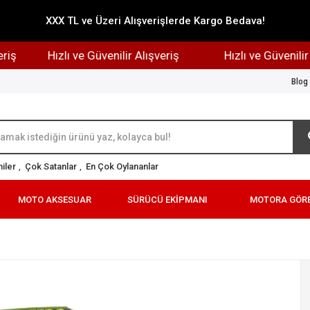
XXX TL ve Üzeri Alışverişlerde Kargo Bedava!
Hızlı ve Güvenilir Alışveriş
Hızlı ve Güvenilir Alı
Blog
iler
,
Çok Satanlar
,
En Çok Oylananlar
MOTO AKSESUAR
SÜRÜCÜ EKİPMANI
MOTORA GÖR