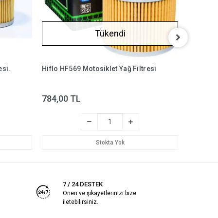
Tükendi
esi.
Hiflo HF569 Motosiklet Yağ Filtresi
Khan KF2
39
784,00 TL
%13
3
Stokta Yok
7 / 24 DESTEK
Öneri ve şikayetlerinizi bize
iletebilirsiniz.