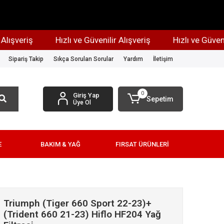
şveriş
Hızlı ve Güvenilir Alışveriş
Hızlı ve Güvenilir 
Sipariş Takip
Sıkça Sorulan Sorular
Yardım
İletişim
0
Giriş Yap
Sepetim
Üye Ol
E
BAKIM & YAĞ
FIRSAT ÜRÜNLERİ
Triumph (Tiger 660 Sport 22-23)+
(Trident 660 21-23) Hiflo HF204 Yağ