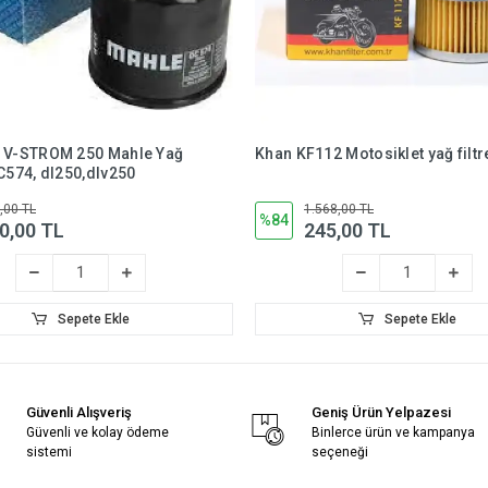
L V-STROM 250 Mahle Yağ
Khan KF112 Motosiklet yağ filtr
OC574, dl250,dlv250
,00 TL
1.568,00 TL
%84
0,00 TL
245,00 TL
Sepete Ekle
Sepete Ekle
Güvenli Alışveriş
Geniş Ürün Yelpazesi
Güvenli ve kolay ödeme
Binlerce ürün ve kampanya
sistemi
seçeneği