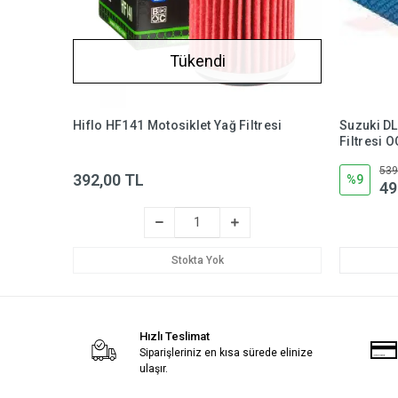
Tükendi
Hiflo HF141 Motosiklet Yağ Filtresi
Suzuki D
Filtresi 
539
392,00 TL
%9
49
Stokta Yok
Hızlı Teslimat
Siparişleriniz en kısa sürede elinize
ulaşır.