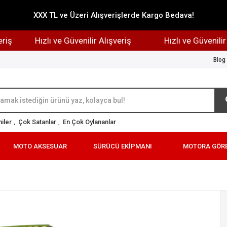
XXX TL ve Üzeri Alışverişlerde Kargo Bedava!
Hızlı ve Güvenilir Alışveriş
Hızlı ve Güvenilir Alış
Blog
iler
,
Çok Satanlar
,
En Çok Oylananlar
MOTO AKSESUAR
SÜRÜCÜ EKİPMANI
MOTORA GÖR