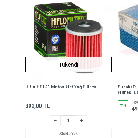
Tükendi
Hiflo HF141 Motosiklet Yağ Filtresi
Suzuki D
Filtresi 
539
392,00 TL
%9
49
Stokta Yok