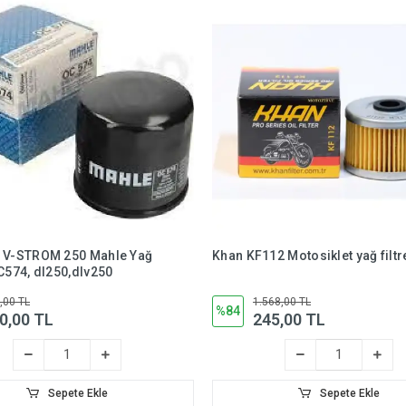
L V-STROM 250 Mahle Yağ
Khan KF112 Motosiklet yağ filtr
OC574, dl250,dlv250
,00 TL
1.568,00 TL
%84
0,00 TL
245,00 TL
Sepete Ekle
Sepete Ekle