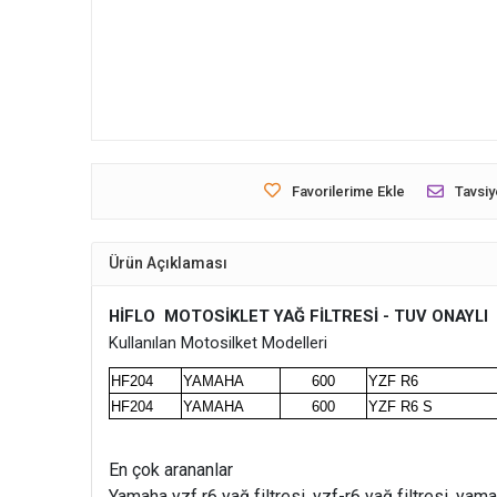
Favorilerime Ekle
Tavsiy
Ürün Açıklaması
HİFLO MOTOSİKLET YAĞ FİLTRESİ - TUV ONAYLI
Kullanılan Motosilket Modelleri
HF204
YAMAHA
600
YZF R6
HF204
YAMAHA
600
YZF R6 S
En çok arananlar
Yamaha yzf r6 yağ filtresi, yzf-r6 yağ filtresi, yama