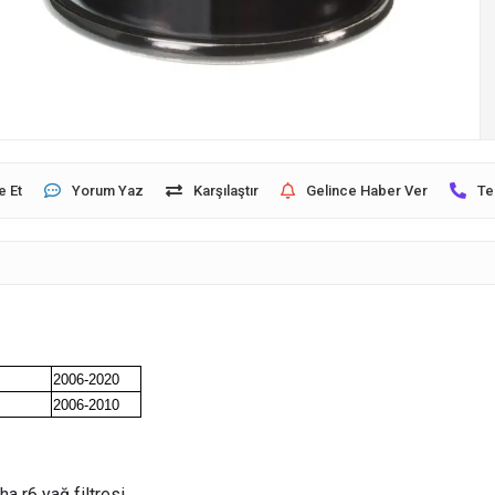
e Et
Yorum Yaz
Karşılaştır
Gelince Haber Ver
Te
2006-2020
2006-2010
ha r6 yağ filtresi