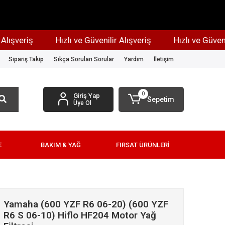
veriş
Hızlı ve Güvenilir Alışveriş
Hızlı ve Güvenilir 
Sipariş Takip
Sıkça Sorulan Sorular
Yardım
İletişim
0
Giriş Yap
Sepetim
Üye Ol
E
BAKIM & YAĞ
FIRSAT ÜRÜNLERİ
Yamaha (600 YZF R6 06-20) (600 YZF
R6 S 06-10) Hiflo HF204 Motor Yağ