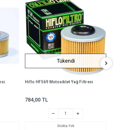
Tükendi
esi.
Hiflo HF569 Motosiklet Yağ Filtresi
Khan KF2
39
784,00 TL
%13
3
Stokta Yok