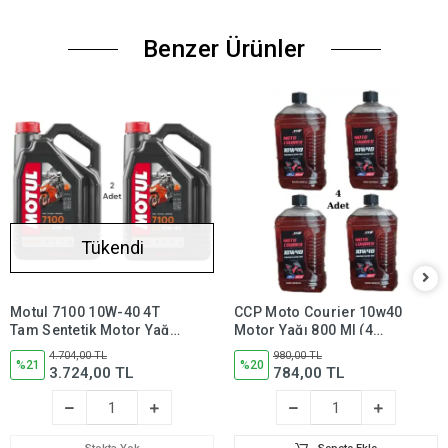
Benzer Ürünler
Tükendi
Motul 7100 10W-40 4T
CCP Moto Courier 10w40
Tam Sentetik Motor Yağı
Motor Yağı 800 Ml (4
4 Litre (2 Adet)
Adet)
4.704,00 TL
980,00 TL
%21
%20
3.724,00 TL
784,00 TL