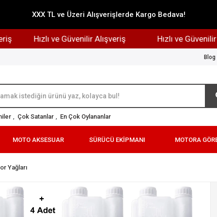
XXX TL ve Üzeri Alışverişlerde Kargo Bedava!
Hızlı ve Güvenilir Alışveriş
Hızlı ve Güvenilir Alı
Blog
iler
,
Çok Satanlar
,
En Çok Oylananlar
MOTO AKSESUAR
SÜRÜCÜ EKİPMANI
MOTORA GÖR
or Yağları