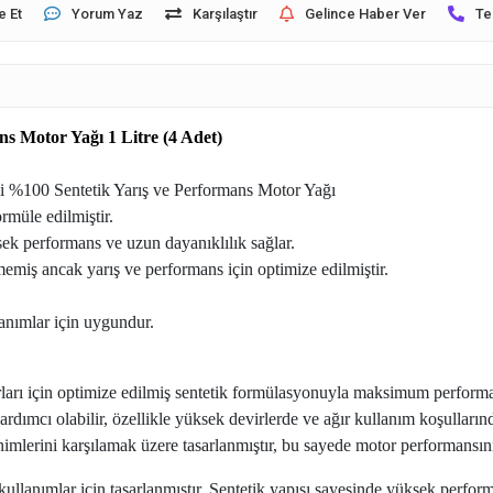
e Et
Yorum Yaz
Karşılaştır
Gelince Haber Ver
Te
s Motor Yağı 1 Litre (4 Adet)
i %100 Sentetik Yarış ve Performans Motor Yağı
rmüle edilmiştir.
ek performans ve uzun dayanıklılık sağlar.
lmemiş ancak yarış ve performans için optimize edilmiştir.
anımlar için uygundur.
ları için optimize edilmiş sentetik formülasyonuyla maksimum performa
mcı olabilir, özellikle yüksek devirlerde ve ağır kullanım koşullarında 
nimlerini karşılamak üzere tasarlanmıştır, bu sayede motor performansın
kullanımlar için tasarlanmıştır. Sentetik yapısı sayesinde yüksek perform