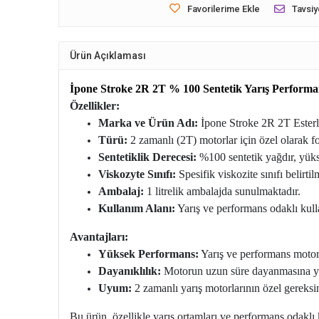
Favorilerime Ekle
Tavsiy
Ürün Açıklaması
İpone Stroke 2R 2T % 100 Sentetik Yarış Performan
Özellikler:
Marka ve Ürün Adı:
İpone Stroke 2R 2T Esterl
Türü:
2 zamanlı (2T) motorlar için özel olarak fo
Sentetiklik Derecesi:
%100 sentetik yağdır, yüks
Viskozyte Sınıfı:
Spesifik viskozite sınıfı belirti
Ambalaj:
1 litrelik ambalajda sunulmaktadır.
Kullanım Alanı:
Yarış ve performans odaklı kull
Avantajları:
Yüksek Performans:
Yarış ve performans motor
Dayanıklılık:
Motorun uzun süre dayanmasına yardı
Uyum:
2 zamanlı yarış motorlarının özel gereksi
Bu ürün, özellikle yarış ortamları ve performans odaklı 