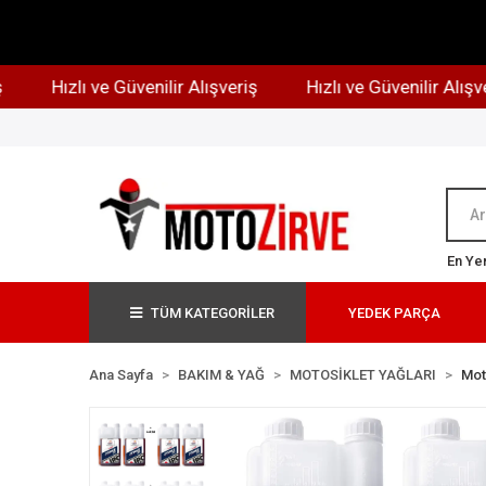
Hızlı ve Güvenilir Alışveriş
Hızlı ve Güvenilir Alışveriş
En Yen
TÜM KATEGORİLER
YEDEK PARÇA
Ana Sayfa
BAKIM & YAĞ
MOTOSİKLET YAĞLARI
Mot