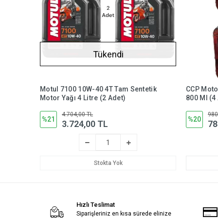
Tükendi
Motul 7100 10W-40 4T Tam Sentetik
CCP Moto
Motor Yağı 4 Litre (2 Adet)
800 Ml (4
4.704,00 TL
980
%21
%20
3.724,00 TL
78
Stokta Yok
Hızlı Teslimat
Siparişleriniz en kısa sürede elinize