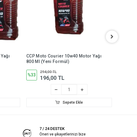
 Yağı
CCP Moto Courier 10w40 Motor Yağı
Valvolin
800 Ml (Yeni Formül)
Semi Syn
Litre
294,00 TL
63
%33
%31
196,00 TL
4
Sepete Ekle
7 / 24 DESTEK
Öneri ve şikayetlerinizi bize