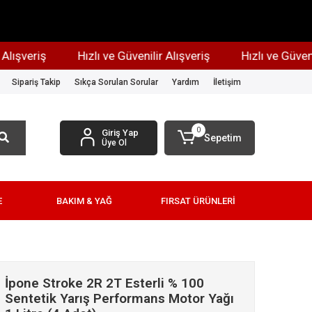
şveriş
Hızlı ve Güvenilir Alışveriş
Hızlı ve Güvenilir 
Sipariş Takip
Sıkça Sorulan Sorular
Yardım
İletişim
0
Giriş Yap
Sepetim
Üye Ol
E
BAKIM & YAĞ
FIRSAT ÜRÜNLERİ
İpone Stroke 2R 2T Esterli % 100
Sentetik Yarış Performans Motor Yağı