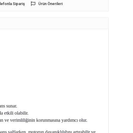
lefonla Sipariş
Ürün Önerileri
ns sunar.
etkili olabilir.
ın ve verimliliğinin korunmasına yardımcı olur.
ans sağlarken, motorun dayanıklılığını artırabilir ve