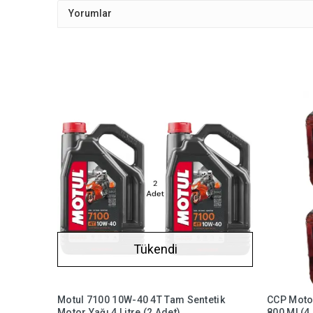
Yorumlar
Tükendi
Motul 7100 10W-40 4T Tam Sentetik
CCP Moto
Motor Yağı 4 Litre (2 Adet)
800 Ml (4