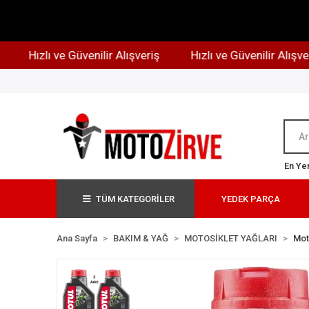
Hızlı ve Güvenilir Alışveriş
Hızlı ve Güvenilir Alışveriş
En Yen
TÜM KATEGORİLER
YEDEK PARÇA
Ana Sayfa
BAKIM & YAĞ
MOTOSİKLET YAĞLARI
Mot