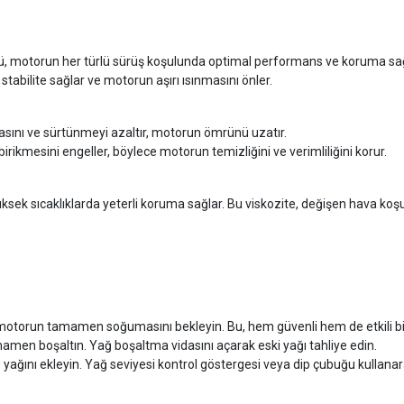
ü, motorun her türlü sürüş koşulunda optimal performans ve koruma sağ
 stabilite sağlar ve motorun aşırı ısınmasını önler.
asını ve sürtünmeyi azaltır, motorun ömrünü uzatır.
 birikmesini engeller, böylece motorun temizliğini ve verimliliğini korur.
 yüksek sıcaklıklarda yeterli koruma sağlar. Bu viskozite, değişen hav
otorun tamamen soğumasını bekleyin. Bu, hem güvenli hem de etkili bir
mamen boşaltın. Yağ boşaltma vidasını açarak eski yağı tahliye edin.
0 yağını ekleyin. Yağ seviyesi kontrol göstergesi veya dip çubuğu kullan