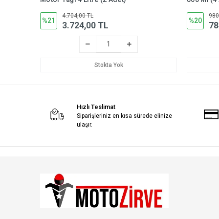
4.704,00 TL
980
%21
%20
3.724,00 TL
78
Stokta Yok
Hızlı Teslimat
Siparişleriniz en kısa sürede elinize
ulaşır.