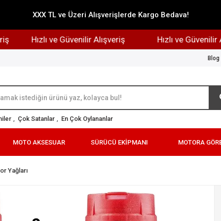
XXX TL ve Üzeri Alışverişlerde Kargo Bedava!
Hızlı ve Güvenilir Alışveriş
Hızlı ve Güvenilir Alışv
Blog
iler
,
Çok Satanlar
,
En Çok Oylananlar
MOTO AKSESUAR
SÜRÜCÜ EKİPMANI
MOTORA GÖR
or Yağları