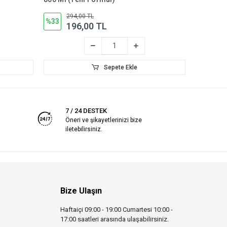
Litre
294,00 TL
63
%33
%31
196,00 TL
4
Sepete Ekle
7 / 24 DESTEK
Öneri ve şikayetlerinizi bize
iletebilirsiniz.
Bize Ulaşın
Haftaiçi 09:00 - 19:00 Cumartesi 10:00 -
17:00 saatleri arasında ulaşabilirsiniz.