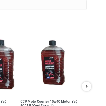
 Yağı
CCP Moto Courier 10w40 Motor Yağı
Valvolin
800 Ml (Yeni Formül)
Semi Syn