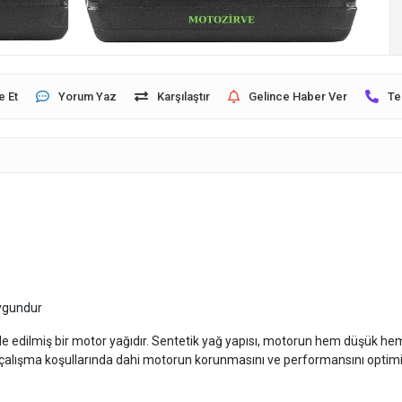
e Et
Yorum Yaz
Karşılaştır
Gelince Haber Ver
Te
uygundur
müle edilmiş bir motor yağıdır. Sentetik yağ yapısı, motorun hem düşük h
n çalışma koşullarında dahi motorun korunmasını ve performansını optimi