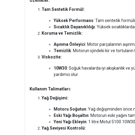
Özellikler:
Tam Sentetik Formül:
Yüksek Performans
: Tam sentetik formül
Sıcaklık Dayanıklılığı
: Yüksek sıcaklıklarda
Koruma ve Temizlik:
Aşınma Önleyici
: Motor parçalarının aşınm
Temizlik
: Motorun içindeki kir ve tortuların
Viskozite:
10W30
: Soğuk havalarda iyi akışkanlık ve
yardımcı olur.
Kullanım Talimatları:
Yağ Değişimi:
Motoru Soğutun
: Yağ değişiminden önce m
Eski Yağı Boşaltın
: Motorun eski yağını ta
Yeni Yağı Ekleyin
: 1 litre Motul 5100 10W3
Yağ Seviyesi Kontrolü: