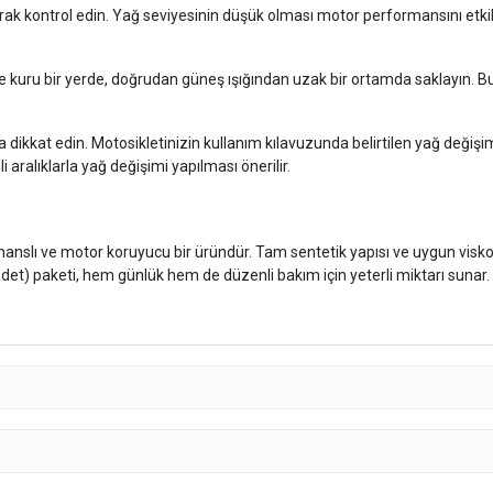
arak kontrol edin. Yağ seviyesinin düşük olması motor performansını etki
ve kuru bir yerde, doğrudan güneş ışığından uzak bir ortamda saklayın. Bu
a dikkat edin. Motosikletinizin kullanım kılavuzunda belirtilen yağ değişi
 aralıklarla yağ değişimi yapılması önerilir.
anslı ve motor koruyucu bir üründür. Tam sentetik yapısı ve uygun visko
 (2 adet) paketi, hem günlük hem de düzenli bakım için yeterli miktarı su