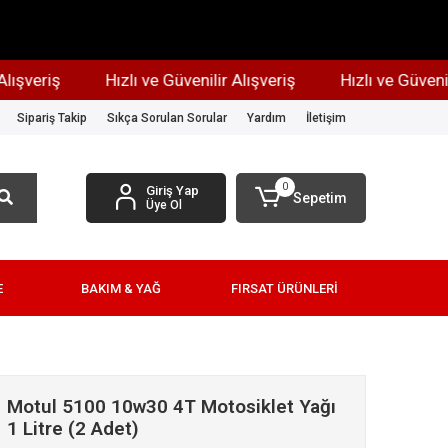
eriş
Hızlı ve Güvenilir Alışveriş
Hızlı ve Güvenilir Al
Sipariş Takip
Sıkça Sorulan Sorular
Yardım
İletişim
0
Giriş Yap
Sepetim
Üye Ol
E
BAKIM & YAĞ
FIRSAT ÜRÜNLERİ
Motul 5100 10w30 4T Motosiklet Yağı
1 Litre (2 Adet)