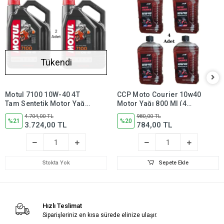
Tükendi
Motul 7100 10W-40 4T
CCP Moto Courier 10w40
Tam Sentetik Motor Yağı
Motor Yağı 800 Ml (4
4 Litre (2 Adet)
Adet)
4.704,00 TL
980,00 TL
%21
%20
3.724,00 TL
784,00 TL
Stokta Yok
Sepete Ekle
Hızlı Teslimat
Siparişleriniz en kısa sürede elinize ulaşır.