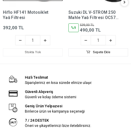
Hiflo HF141 Motosiklet
Suzuki DL V-STROM 250
Yağ Filtresi
Mahle Yağ Filtresi OC574,
dl250,dlv250
539,00 TL
392,00 TL
%9
490,00 TL
Stokta Yok
Sepete Ekle
Hızlı Teslimat
Siparişleriniz en kısa sürede elinize ulaşır.
Güvenli Alışveriş
Güvenli ve kolay ödeme sistemi
Geniş Ürün Yelpazesi
Binlerce ürün ve kampanya seçeneği
7 / 24 DESTEK
Öneri ve şikayetlerinizi bize iletebilirsiniz.