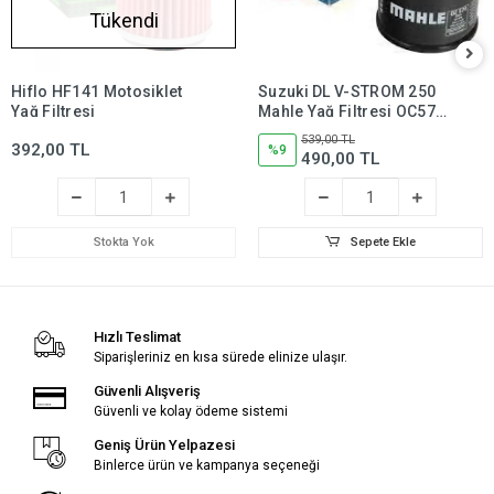
Tükendi
Hiflo HF141 Motosiklet
Suzuki DL V-STROM 250
Yağ Filtresi
Mahle Yağ Filtresi OC574,
dl250,dlv250
539,00 TL
392,00 TL
%9
490,00 TL
Stokta Yok
Sepete Ekle
Hızlı Teslimat
Siparişleriniz en kısa sürede elinize ulaşır.
Güvenli Alışveriş
Güvenli ve kolay ödeme sistemi
Geniş Ürün Yelpazesi
Binlerce ürün ve kampanya seçeneği