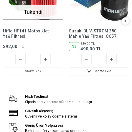
Tükendi
Hiflo HF141 Motosiklet
Suzuki DL V-STROM 250
Yağ Filtresi
Mahle Yağ Filtresi OC574,
dl250,dlv250
539,00 TL
392,00 TL
%9
490,00 TL
Stokta Yok
Sepete Ekle
Hızlı Teslimat
Siparişleriniz en kısa sürede elinize ulaşır.
Güvenli Alışveriş
Güvenli ve kolay ödeme sistemi
Geniş Ürün Yelpazesi
Binlerce ürün ve kampanya seçeneği