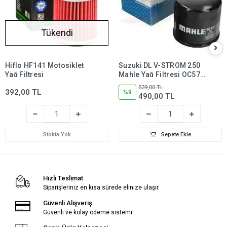
Tükendi
Hiflo HF141 Motosiklet
Suzuki DL V-STROM 250
Yağ Filtresi
Mahle Yağ Filtresi OC574,
dl250,dlv250
539,00 TL
392,00 TL
%9
490,00 TL
Stokta Yok
Sepete Ekle
Hızlı Teslimat
Siparişleriniz en kısa sürede elinize ulaşır.
Güvenli Alışveriş
Güvenli ve kolay ödeme sistemi