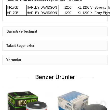
HF170B
HARLEY DAVİDSON
1200
XL 1200 V -Seventy T
HF170B
HARLEY DAVİDSON
1200
XL 1200 X -Forty Eigh
Garanti ve Teslimat
Taksit Seçenekleri
Yorumlar
Benzer Ürünler