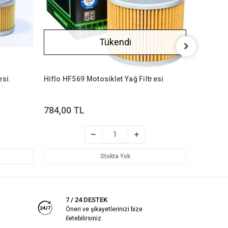
Tükendi
esi.
Hiflo HF569 Motosiklet Yağ Filtresi
Khan KF2
39
784,00 TL
%13
3
Stokta Yok
7 / 24 DESTEK
Öneri ve şikayetlerinizi bize
iletebilirsiniz.