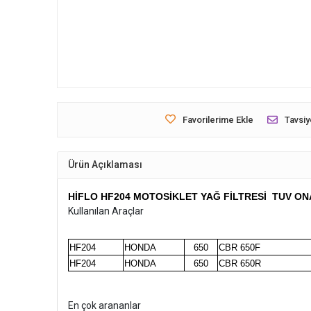
Favorilerime Ekle
Tavsiy
Ürün Açıklaması
HİFLO HF204 MOTOSİKLET YAĞ FİLTRESİ TUV ON
Kullanılan Araçlar
HF204
HONDA
650
CBR 650F
HF204
HONDA
650
CBR 650R
En çok arananlar