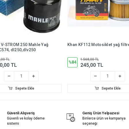
L V-STROM 250 Mahle Yağ
Khan KF112 Motosiklet yağ filtr
OC574, dl250,dlv250
,00 TL
1.568,00 TL
%84
0,00 TL
245,00 TL
Sepete Ekle
Sepete Ekle
Güvenli Alışveriş
Geniş Ürün Yelpazesi
Güvenli ve kolay ödeme
Binlerce ürün ve kampanya
sistemi
seçeneği