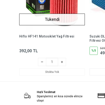
Tükendi
Hiflo HF141 Motosiklet Yağ Filtresi
Suzuki D
Filtresi 
539
392,00 TL
%9
49
Stokta Yok
Hızlı Teslimat
Siparişleriniz en kısa sürede elinize
ulaşır.