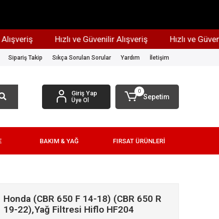
şveriş
Hızlı ve Güvenilir Alışveriş
Hızlı ve Güvenilir 
Sipariş Takip
Sıkça Sorulan Sorular
Yardım
İletişim
0
Giriş Yap
Sepetim
Üye Ol
E
BAKIM & YAĞ
FIRSAT ÜRÜNLERİ
Honda (CBR 650 F 14-18) (CBR 650 R
19-22),Yağ Filtresi Hiflo HF204