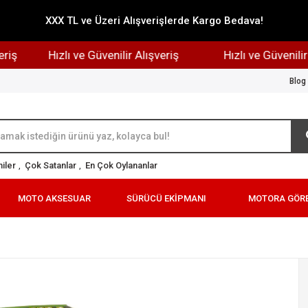
XXX TL ve Üzeri Alışverişlerde Kargo Bedava!
Hızlı ve Güvenilir Alışveriş
Hızlı ve Güvenilir Alı
Blog
iler
,
Çok Satanlar
,
En Çok Oylananlar
MOTO AKSESUAR
SÜRÜCÜ EKİPMANI
MOTORA GÖR