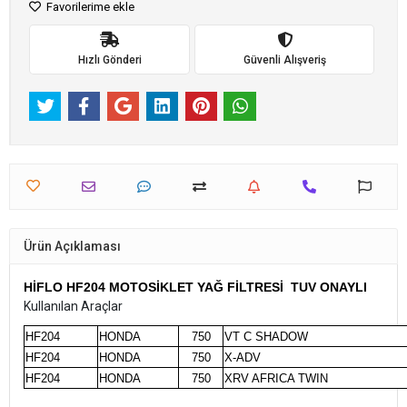
Favorilerime ekle
Hızlı Gönderi
Güvenli Alışveriş
Ürün Açıklaması
HİFLO HF204 MOTOSİKLET YAĞ FİLTRESİ TUV ONAYLI
Kullanılan Araçlar
HF204
HONDA
750
VT C SHADOW
HF204
HONDA
750
X-ADV
HF204
HONDA
750
XRV AFRICA TWIN