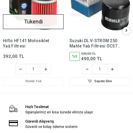
Tükendi
Hiflo HF141 Motosiklet
Suzuki DL V-STROM 250
Yağ Filtresi
Mahle Yağ Filtresi OC574,
dl250,dlv250
539,00 TL
392,00 TL
%9
490,00 TL
Stokta Yok
Sepete Ekle
Hızlı Teslimat
Siparişleriniz en kısa sürede elinize ulaşır.
Güvenli Alışveriş
Güvenli ve kolay ödeme sistemi