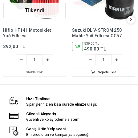
Tükendi
Hiflo HF141 Motosiklet
Suzuki DL V-STROM 250
Yağ Filtresi
Mahle Yağ Filtresi OC574,
dl250,dlv250
539,00 TL
392,00 TL
%9
490,00 TL
Stokta Yok
Sepete Ekle
Hızlı Teslimat
Siparişleriniz en kısa sürede elinize ulaşır.
Güvenli Alışveriş
Güvenli ve kolay ödeme sistemi
Geniş Ürün Yelpazesi
Binlerce ürün ve kampanya seçeneği