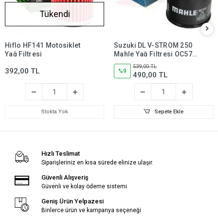
Tükendi
Hiflo HF141 Motosiklet
Suzuki DL V-STROM 250
Yağ Filtresi
Mahle Yağ Filtresi OC574,
dl250,dlv250
539,00 TL
392,00 TL
%9
490,00 TL
Stokta Yok
Sepete Ekle
Hızlı Teslimat
Siparişleriniz en kısa sürede elinize ulaşır.
Güvenli Alışveriş
Güvenli ve kolay ödeme sistemi
Geniş Ürün Yelpazesi
Binlerce ürün ve kampanya seçeneği