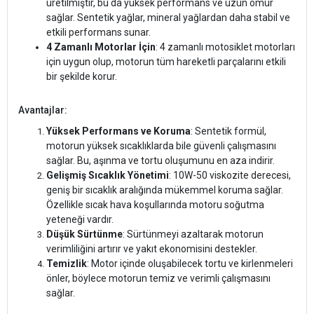
üretilmiştir, bu da yüksek performans ve uzun ömür
sağlar. Sentetik yağlar, mineral yağlardan daha stabil ve
etkili performans sunar.
4 Zamanlı Motorlar İçin
: 4 zamanlı motosiklet motorları
için uygun olup, motorun tüm hareketli parçalarını etkili
bir şekilde korur.
Avantajlar:
Yüksek Performans ve Koruma
: Sentetik formül,
motorun yüksek sıcaklıklarda bile güvenli çalışmasını
sağlar. Bu, aşınma ve tortu oluşumunu en aza indirir.
Gelişmiş Sıcaklık Yönetimi
: 10W-50 viskozite derecesi,
geniş bir sıcaklık aralığında mükemmel koruma sağlar.
Özellikle sıcak hava koşullarında motoru soğutma
yeteneği vardır.
Düşük Sürtünme
: Sürtünmeyi azaltarak motorun
verimliliğini artırır ve yakıt ekonomisini destekler.
Temizlik
: Motor içinde oluşabilecek tortu ve kirlenmeleri
önler, böylece motorun temiz ve verimli çalışmasını
sağlar.