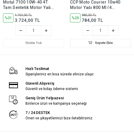
Motul 7100 10W-40 4T
CCP Moto Courier 10w40
Tam Sentetik Motor Yağı
Motor Yağı 800 Ml (4
4 Litre (2 Adet)
Adet)
4.704,00 TL
980,00 TL
%21
%20
3.724,00 TL
784,00 TL
Stokta Yok
Sepete Ekle
Hızlı Teslimat
Siparişleriniz en kısa sürede elinize ulaşır.
Güvenli Alışveriş
Güvenli ve kolay ödeme sistemi
Geniş Ürün Yelpazesi
Binlerce ürün ve kampanya seçeneği
7 / 24 DESTEK
Öneri ve şikayetlerinizi bize iletebilirsiniz.