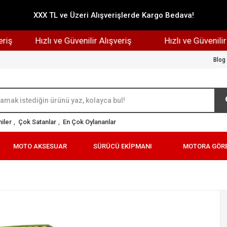
XXX TL ve Üzeri Alışverişlerde Kargo Bedava!
Hızlı ve Güvenilir Alışveriş
Hızlı ve Güvenilir Alı
Blog
iler
,
Çok Satanlar
,
En Çok Oylananlar
MOTO AKSESUAR
SÜRÜCÜ EKİPMANI
MOTORA GÖR