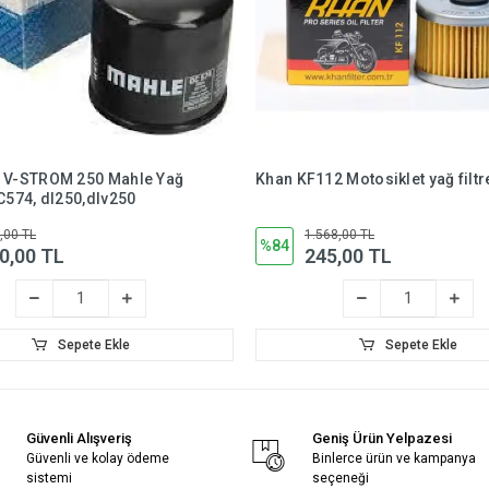
L V-STROM 250 Mahle Yağ
Khan KF112 Motosiklet yağ filtr
OC574, dl250,dlv250
,00 TL
1.568,00 TL
%84
0,00 TL
245,00 TL
Sepete Ekle
Sepete Ekle
Güvenli Alışveriş
Geniş Ürün Yelpazesi
Güvenli ve kolay ödeme
Binlerce ürün ve kampanya
sistemi
seçeneği