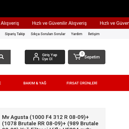
şveriş
Hızlı ve Güvenilir Alışveriş
Hızlı ve Güvenilir 
Sipariş Takip
Sıkça Sorulan Sorular
Yardım
İletişim
0
Giriş Yap
Sepetim
Üye Ol
E
BAKIM & YAĞ
FIRSAT ÜRÜNLERİ
Mv Agusta (1000 F4 312 R 08-09)+
(1078 Brutale RR 08-09)+ (989 Brutale