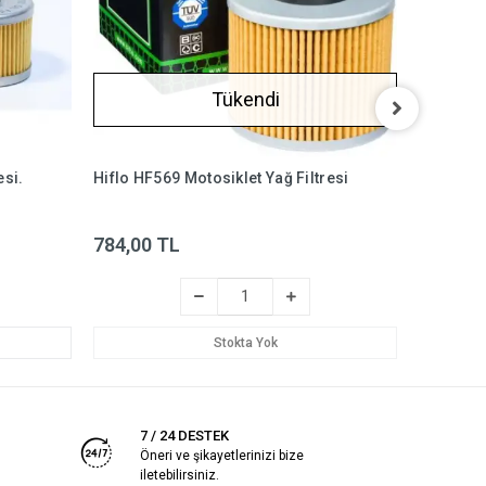
Tükendi
esi.
Hiflo HF569 Motosiklet Yağ Filtresi
Khan KF2
39
784,00 TL
%13
3
Stokta Yok
7 / 24 DESTEK
Öneri ve şikayetlerinizi bize
iletebilirsiniz.