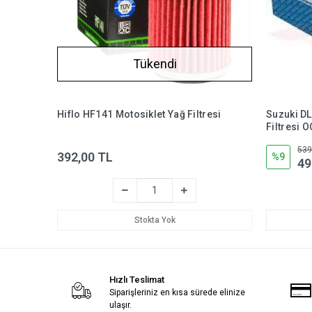
Tükendi
Hiflo HF141 Motosiklet Yağ Filtresi
Suzuki D
Filtresi 
539
392,00 TL
%9
49
Stokta Yok
Hızlı Teslimat
Siparişleriniz en kısa sürede elinize
ulaşır.