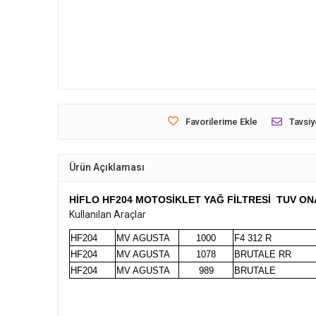
Favorilerime Ekle
Tavsiy
Ürün Açıklaması
HİFLO HF204 MOTOSİKLET YAĞ FİLTRESİ TUV ON
Kullanılan Araçlar
HF204
MV AGUSTA
1000
F4 312 R
HF204
MV AGUSTA
1078
BRUTALE RR
HF204
MV AGUSTA
989
BRUTALE